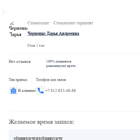
Стоматолог · Стоматолог-терапевт
Черненко Дарья Андреевна
Стаж 1 год
Нет отзывов
100% пациентов
рекомендуют врача
Тип приема:
Телефон для связи:
В клинике
+7 812 635-40-80
Желаемое время записи:
сб
пн
вт
ср
чт
пт
сб
пн
вт
ср
чт