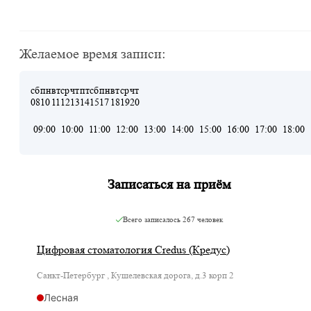
Желаемое время записи:
сб
пн
вт
ср
чт
пт
сб
пн
вт
ср
чт
08
10
11
12
13
14
15
17
18
19
20
09:00
10:00
11:00
12:00
13:00
14:00
15:00
16:00
17:00
18:00
Записаться на приём
Всего записалось
267 человек
Цифровая стоматология Credus (Кредус)
Санкт-Петербург , Кушелевская дорога, д.3 корп 2
Лесная