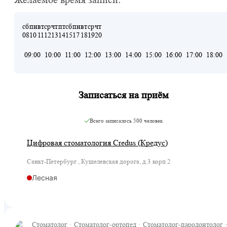
Желаемое время записи:
сб
пн
вт
ср
чт
пт
сб
пн
вт
ср
чт
08
10
11
12
13
14
15
17
18
19
20
09:00
10:00
11:00
12:00
13:00
14:00
15:00
16:00
17:00
18:00
Записаться на приём
Всего записалось
500 человек
Цифровая стоматология Credus (Кредус)
Санкт-Петербург , Кушелевская дорога, д.3 корп 2
Лесная
Стоматолог · Стоматолог-ортопед · Стоматолог-пародонтолог 