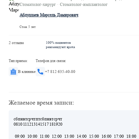
Стоматолог-хирург · Стоматолог-имплантолог
Абдуллаев Марсель Дамирович
Стаж 5 лет
2 отзыва
100% пациентов
рекомендуют врача
Тип приема:
Телефон для связи:
В клинике
+7 812 635-40-80
Желаемое время записи:
сб
пн
вт
ср
чт
пт
сб
пн
вт
ср
чт
08
10
11
12
13
14
15
17
18
19
20
09:00
10:00
11:00
12:00
13:00
14:00
15:00
16:00
17:00
18:00