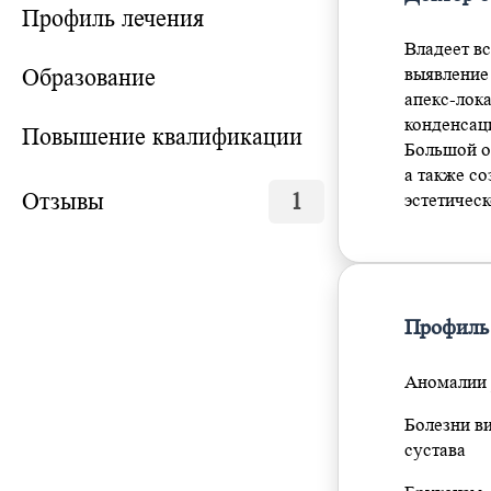
Профиль лечения
Владеет в
Образование
выявление
апекс-лок
конденсац
Повышение квалификации
Большой о
а также с
Отзывы
1
эстетичес
Профиль
Аномалии 
Болезни в
сустава