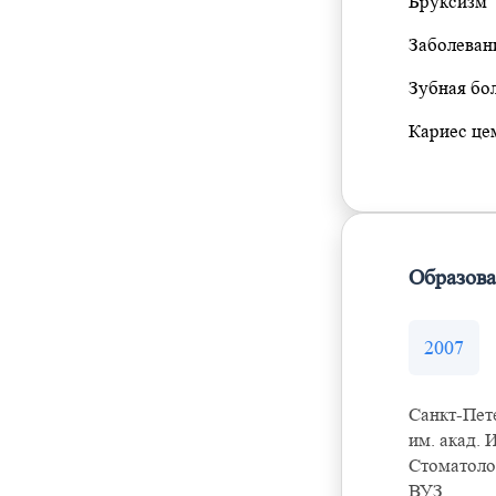
Бруксизм
Заболеван
Зубная бо
Кариес це
Образов
2007
Санкт-Пет
им. акад. 
Стоматоло
ВУЗ