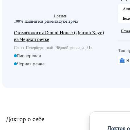
Ано
1 отзыв
Бол
100% пациентов
рекомендуют врача
Показ
Стоматология Dental House (Дентал Хаус)
на Черной речке
Санкт-Петербург , наб. Чёрной речки, д. 51а
Тип п
Пионерская
В
Черная речка
Доктор о себе
Доктор о