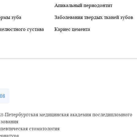
Апикальный периодонтит
ормы зуба
Заболевания твердых тканей зубов
челюстного сустава
Кариес цемента
08
кт-Петербургская медицинская академия последипломного
азования
певтическая стоматология
ернатура