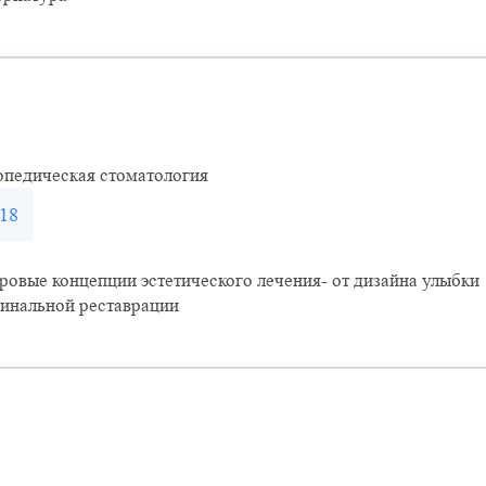
опедическая стоматология
18
овые концепции эстетического лечения- от дизайна улыбки
инальной реставрации
Оставить отзыв