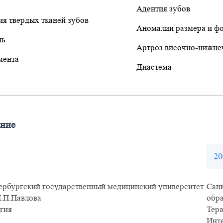
Адентия зубов
ия твердых тканей зубов
Аномалии размера и ф
ль
Артроз височно-нижне
мента
Диастема
ание
20
ербургский государственный медицинский университет
Сан
И.П.Павлова
обр
гия
Тера
Инт