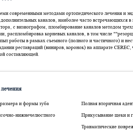
семи современными методами ортопедического лечения и энд
 дополнительных каналов‚ наиболее часто встречающихся в 
атора‚ с визиографом‚ пломбирование каналов методом тре
ии‚ распломбировка корневых каналов‚ в том числе ""резор
пыт работы в рамках съемного (полного и частичного) и нес
оздании реставраций (виниров, коронок) на аппарате CEREC,
кой составляющей.
 лечения
размера и формы зуба
Полная вторичная аден
исочно-нижнечелюстного
Прикусывание щеки и 
Травматические повре