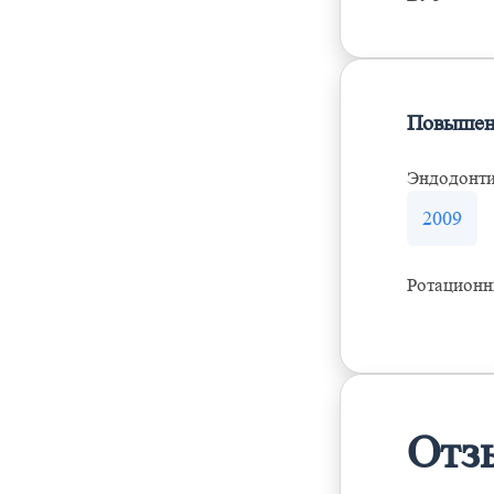
Повышен
Эндодонти
2009
Ротационн
Отз