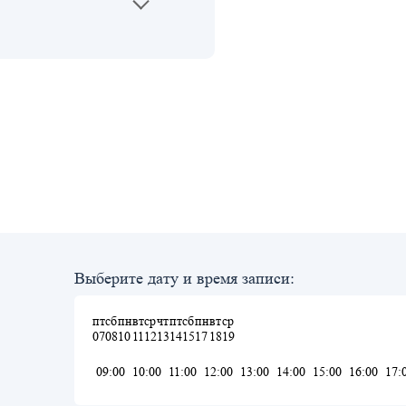
Выберите дату и время записи:
пт
сб
пн
вт
ср
чт
пт
сб
пн
вт
ср
07
08
10
11
12
13
14
15
17
18
19
09:00
10:00
11:00
12:00
13:00
14:00
15:00
16:00
17: