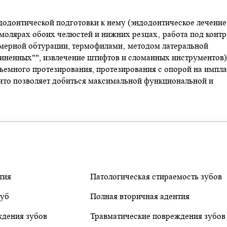
одонтической подготовки к нему (эндодонтическое лечение
молярах обоих челюстей и нижних резцах‚ работа под конт
хмерной обтурации, термофилами‚ методом латеральной
циненных"", извлечение штифтов и сломанных инструментов)
ъемного протезирования, протезирования с опорой на импла
 что позволяет добиться максимальной функциональной и
тия
Патологическая стираемость зубов
губ
Полная вторичная адентия
ждения зубов
Травматические повреждения зубов