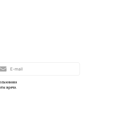
ользована
иём врача.