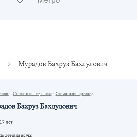
Мурадов Бахруз Бахлулович
толог
·
Стоматолог-терапевт
·
Стоматолог-ортопед
адов Бахруз Бахлулович
17 лет
ь лечения врача: