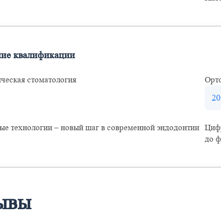
ие квалификации
ческая стоматология
Орт
20
ые технологии – новый шаг в современной эндодонтии
Цифр
до ф
ывы