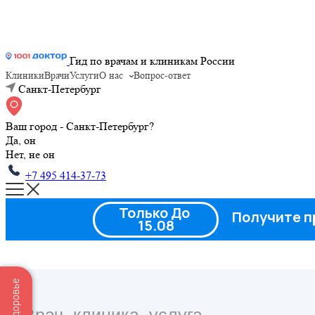
Гид по врачам и клиникам России
Клиники
Врачи
Услуги
О нас
Вопрос-ответ
Санкт-Петербург
Ваш город - Санкт-Петербург?
Да, он
Нет, не он
+7 495 414-37-73
Только До
Получите п
15.08