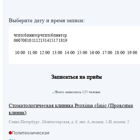
Выберите дату и время записи:
чт
пт
сб
пн
вт
ср
чт
пт
сб
пн
вт
ср
06
07
08
10
11
12
13
14
15
17
18
19
10:00
11:00
12:00
13:00
14:00
15:00
16:00
17:00
18:00
19:00
Записаться на приём
Всего записалось
125 человек
Стоматологическая клиника Proxima clinic (Проксима
клиник)
Санкт-Петербург , Манчестерская, д. 6, лит. А, помещ. 1-Н, помещ. 2
Политехническая