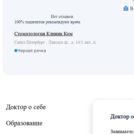
В
Нет отзывов
100% пациентов
рекомендуют врача
Стоматология Клиник Ком
Санкт-Петербург , Ланское ш., д. 14/1 лит. А
Черная речка
Доктор о себе
Доктор о
Образование
Занимается