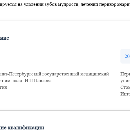
руется на удалении зубов мудрости, лечении перикоронарита
ание
20
нкт-Петербургский государственный медицинский
Пер
т им. акад. И.П.Павлова
унив
гия
Сто
Инт
ие квалификации