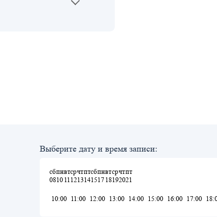
Выберите дату и время записи:
сб
пн
вт
ср
чт
пт
сб
пн
вт
ср
чт
пт
08
10
11
12
13
14
15
17
18
19
20
21
10:00
11:00
12:00
13:00
14:00
15:00
16:00
17:00
18: