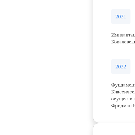
2021
Имплантац
Ковалевски
2022
Фундамент
Классичес
осуществл
Фридман И