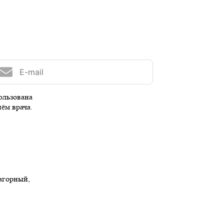
ользована
иём врача.
Нагорный,