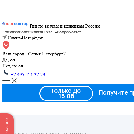
Гид по врачам и клиникам России
Клиники
Врачи
Услуги
О нас
Вопрос-ответ
Санкт-Петербург
Ваш город - Санкт-Петербург?
Да, он
Нет, не он
+7 495 414-37-73
Только До
Получите п
15.08