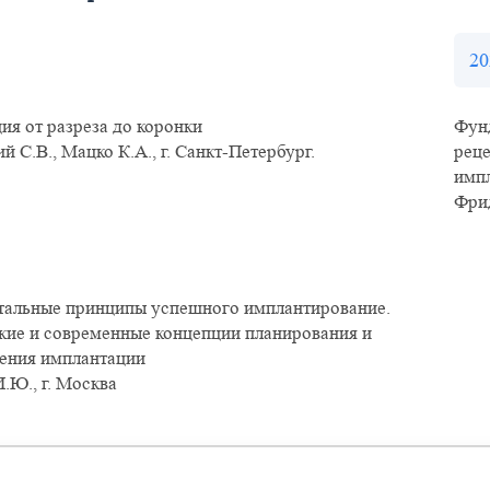
20
ия от разреза до коронки
Фун
й С.В., Мацко К.A., г. Санкт-Петербург.
реце
имп
Фрид
альные принципы успешного имплантирование.
кие и современные концепции планирования и
ения имплантации
.Ю., г. Москва