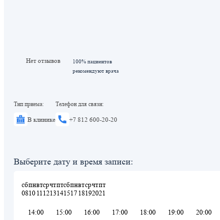
Нет отзывов
100% пациентов
рекомендуют врача
Тип приема:
Телефон для связи:
В клинике
+7 812 600-20-20
Выберите дату и время записи:
сб
пн
вт
ср
чт
пт
сб
пн
вт
ср
чт
пт
08
10
11
12
13
14
15
17
18
19
20
21
14:00
15:00
16:00
17:00
18:00
19:00
20:00