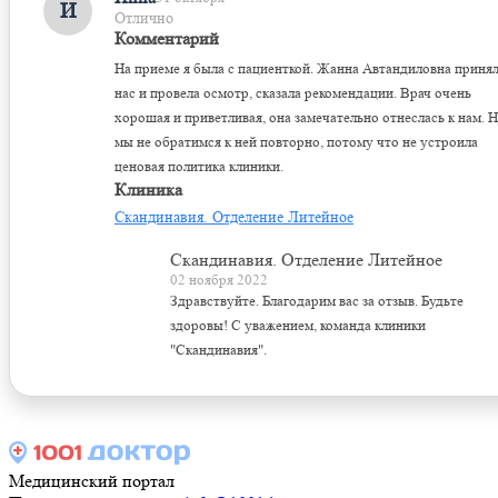
И
Отлично
Комментарий
На приеме я была с пациенткой. Жанна Автандиловна приня
нас и провела осмотр, сказала рекомендации. Врач очень
хорошая и приветливая, она замечательно отнеслась к нам. 
мы не обратимся к ней повторно, потому что не устроила
ценовая политика клиники.
Клиника
Скандинавия. Отделение Литейное
Скандинавия. Отделение Литейное
02 ноября 2022
Здравствуйте. Благодарим вас за отзыв. Будьте
здоровы! С уважением, команда клиники
"Скандинавия".
Медицинский портал