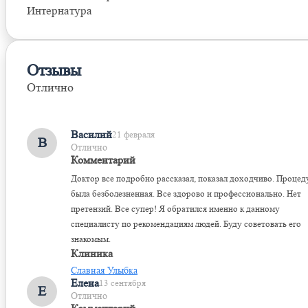
Интернатура
Отзывы
Отлично
Оставить отзыв
Василий
21 февраля
В
Отлично
Комментарий
Доктор все подробно рассказал, показал доходчиво. Процед
была безболезненная. Все здорово и профессионально. Нет
претензий. Все супер! Я обратился именно к данному
специалисту по рекомендациям людей. Буду советовать его
знакомым.
Клиника
Славная Улыбка
Елена
13 сентября
Е
Отлично