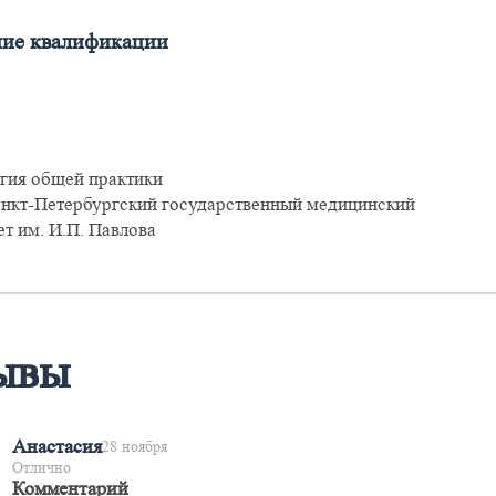
ие квалификации
гия общей практики
нкт-Петербургский государственный медицинский
т им. И.П. Павлова
ывы
Анастасия
28 ноября
Отлично
Комментарий