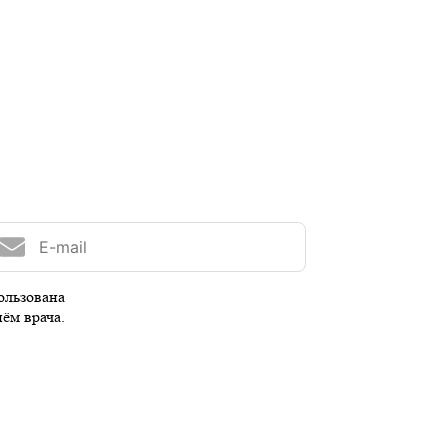
ользована
иём врача.