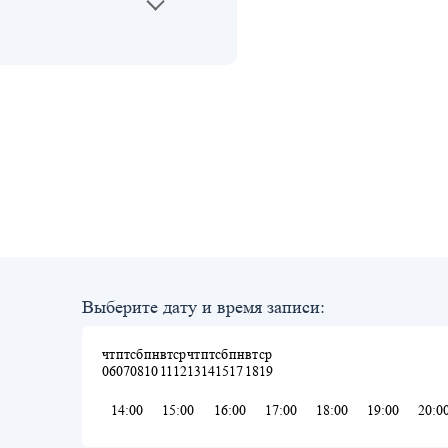
Выберите дату и время записи:
чт
пт
сб
пн
вт
ср
чт
пт
сб
пн
вт
ср
06
07
08
10
11
12
13
14
15
17
18
19
14:00
15:00
16:00
17:00
18:00
19:00
20:0