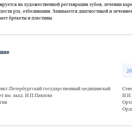
ируется на художественной реставрации зубов, лечении кари
лости рта, отбеливании. Занимается диагностикой и лечение
ает брекеты и пластины.
ание
20
нкт-Петербургский государственный медицинский
Сев
т им. акад. И.П.Павлова
И.И
гия
Орт
Орд