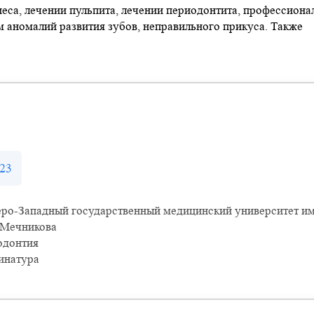
еса, лечении пульпита, лечении периодонтита, профессиона
м аномалий развития зубов, неправильного прикуса. Также
23
еро-Западный государственный медицинский университет им
.Мечникова
одонтия
инатура