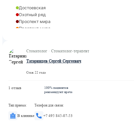
Достоевская
Охотный ряд
Проспект мира
Проспект мира
Рижская
Сухаревская
Цветной бульвар
Стоматолог · Стоматолог-терапевт
Рижская
Татаринцев Сергей Сергеевич
Марьина Роща
Рижская
Стаж 22 года
1 отзыв
100% пациентов
рекомендуют врача
Тип приема:
Телефон для связи:
В клинике
+7 495 845-07-53