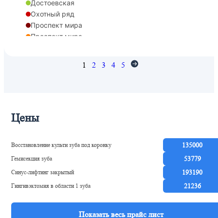
Достоевская
Охотный ряд
Проспект мира
Проспект мира
Рижская
Сухаревская
1
2
3
4
5
Цветной бульвар
Рижская
Марьина Роща
Рижская
Цены
Восстановление культи зуба под коронку
135000
Гемисекция зуба
53779
Синус-лифтинг закрытый
193190
Гингивэктомия в области 1 зуба
21236