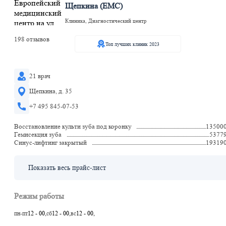
Щепкина (ЕМС)
Клиника, Диагностический центр
198 отзывов
Топ лучших клиник 2023
21 врач
Щепкина, д. 35
+7 495 845-07-53
Восстановление культи зуба под коронку
13500
Гемисекция зуба
5377
Синус-лифтинг закрытый
19319
Показать весь прайс-лист
Режим работы
пн-пт
12 - 00,
сб
12 - 00,
вс
12 - 00,