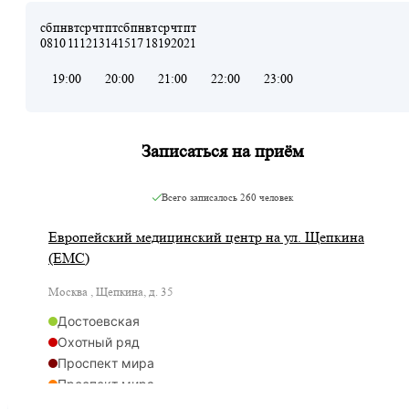
сб
пн
вт
ср
чт
пт
сб
пн
вт
ср
чт
пт
08
10
11
12
13
14
15
17
18
19
20
21
19:00
20:00
21:00
22:00
23:00
Записаться на приём
Всего записалось
260 человек
Европейский медицинский центр на ул. Щепкина
(ЕМС)
Москва , Щепкина, д. 35
Достоевская
Охотный ряд
Проспект мира
Проспект мира
Рижская