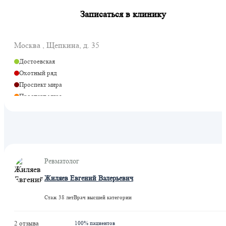
Записаться в клинику
Москва , Щепкина, д. 35
Достоевская
Охотный ряд
Проспект мира
Проспект мира
Рижская
Сухаревская
Цветной бульвар
Рижская
Марьина Роща
Ревматолог
Рижская
Жиляев Евгений Валерьевич
Стаж 38 лет
Врач высшей категории
2 отзыва
100% пациентов