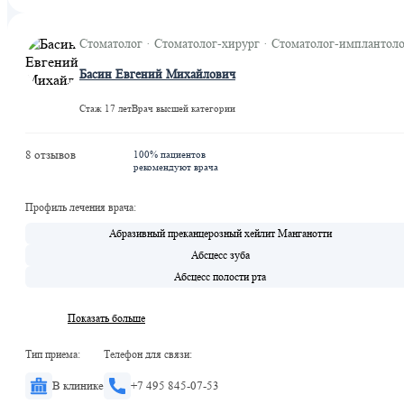
Сухаревская
Цветной бульвар
Стоматолог · Стоматолог-хирург · Стоматолог-имплантол
Рижская
Басин Евгений Михайлович
Марьина Роща
Рижская
Стаж 17 лет
Врач высшей категории
8 отзывов
100% пациентов
рекомендуют врача
Профиль лечения врача:
Абразивный преканцерозный хейлит Манганотти
Абсцесс зуба
Абсцесс полости рта
Показать больше
Тип приема:
Телефон для связи:
В клинике
+7 495 845-07-53