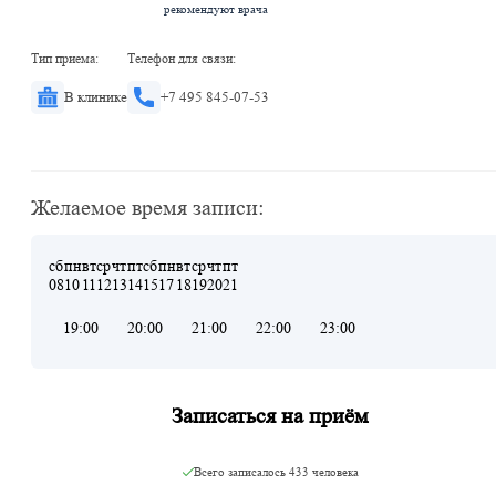
рекомендуют врача
Тип приема:
Телефон для связи:
В клинике
+7 495 845-07-53
Желаемое время записи:
сб
пн
вт
ср
чт
пт
сб
пн
вт
ср
чт
пт
08
10
11
12
13
14
15
17
18
19
20
21
19:00
20:00
21:00
22:00
23:00
Записаться на приём
Всего записалось
433 человека