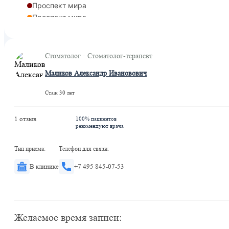
Проспект мира
Проспект мира
Рижская
Сухаревская
Цветной бульвар
Стоматолог · Стоматолог-терапевт
Рижская
Маликов Александр Ивановович
Марьина Роща
Рижская
Стаж 30 лет
1 отзыв
100% пациентов
рекомендуют врача
Тип приема:
Телефон для связи:
В клинике
+7 495 845-07-53
Желаемое время записи: