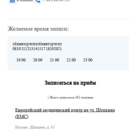
Желаемое время записи:
сб
пн
вт
ср
чт
пт
сб
пн
вт
ср
чт
пт
08
10
11
12
13
14
15
17
18
19
20
21
19:00
20:00
21:00
22:00
23:00
Записаться на приём
Всего записалось
462 человека
Европейский медицинский центр на ул. Щепкина
(ЕМС)
Москва , Щепкина, д. 35