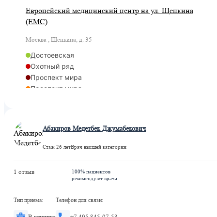
Европейский медицинский центр на ул. Щепкина
(ЕМС)
Москва , Щепкина, д. 35
Достоевская
Охотный ряд
Проспект мира
Проспект мира
Рижская
Сухаревская
Цветной бульвар
Абакиров Медетбек Джумабекович
Рижская
Марьина Роща
Стаж 26 лет
Врач высшей категории
Рижская
1 отзыв
100% пациентов
рекомендуют врача
Тип приема:
Телефон для связи:
В клинике
+7 495 845-07-53