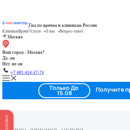
Гид по врачам и клиникам России
Клиники
Врачи
Услуги
О нас
Вопрос-ответ
Москва
Ваш город - Москва?
Да, он
Нет, не он
+7 495 414-37-73
Только До
Получите п
15.08