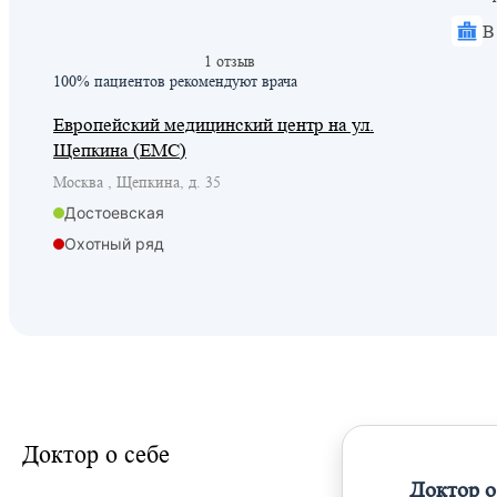
В
1 отзыв
100% пациентов
рекомендуют врача
Европейский медицинский центр на ул.
Щепкина (ЕМС)
Москва , Щепкина, д. 35
Достоевская
Охотный ряд
Проспект мира
Проспект мира
Рижская
Сухаревская
Цветной бульвар
Рижская
Доктор о себе
Марьина Роща
Доктор о
Рижская