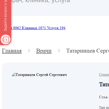
Задайте вопрос о здоровье
Врачи
8062
Клиники
1071
Услуги
194
Главная
Врачи
Татаринцев Серг
Стома
Тат
Стаж 
Тип п