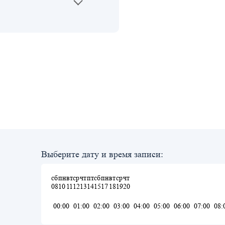
Выберите дату и время записи:
сб
пн
вт
ср
чт
пт
сб
пн
вт
ср
чт
08
10
11
12
13
14
15
17
18
19
20
00:00
01:00
02:00
03:00
04:00
05:00
06:00
07:00
08: