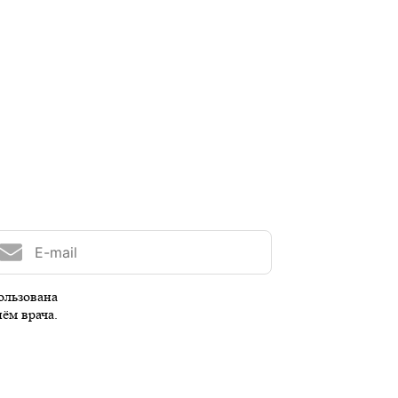
ользована
иём врача.