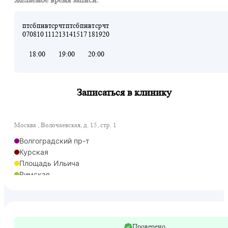
пт
сб
пн
вт
ср
чт
пт
сб
пн
вт
ср
чт
07
08
10
11
12
13
14
15
17
18
19
20
18:00
19:00
20:00
Записаться в клинику
Москва , Волочаевская, д. 15, стр. 1
Волгоградский пр-т
Курская
Площадь Ильича
Римская
Таганская
Таганская
Калитники
Серп и Молот
Проверено