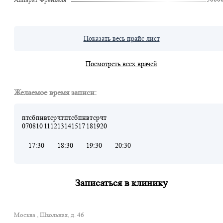
Показать весь прайс лист
Посмотреть всех врачей
Желаемое время записи:
пт
сб
пн
вт
ср
чт
пт
сб
пн
вт
ср
чт
07
08
10
11
12
13
14
15
17
18
19
20
17:30
18:30
19:30
20:30
Записаться в клинику
Москва , Школьная, д. 46