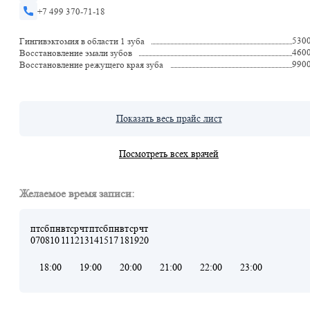
+7 499 370-71-18
530
Гингивэктомия в области 1 зуба
460
Восстановление эмали зубов
990
Восстановление режущего края зуба
Показать весь прайс лист
Посмотреть всех врачей
Желаемое время записи:
пт
сб
пн
вт
ср
чт
пт
сб
пн
вт
ср
чт
07
08
10
11
12
13
14
15
17
18
19
20
18:00
19:00
20:00
21:00
22:00
23:00