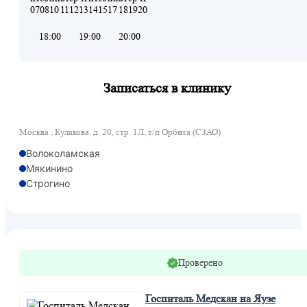
07
08
10
11
12
13
14
15
17
18
19
20
18:00
19:00
20:00
Записаться в клинику
Москва , Кулакова, д. 20, стр. 1Л, т/п Орбита (СЗАО)
Волоколамская
Мякинино
Строгино
Проверено
Госпиталь Медскан на Яузе