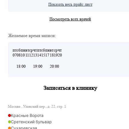
Показать весь прайс лист
Посмотреть всех врачей
Желаемое время записи:
пт
сб
пн
вт
ср
чт
пт
сб
пн
вт
ср
чт
07
08
10
11
12
13
14
15
17
18
19
20
18:00
19:00
20:00
Записаться в клинику
Москва , Уланский пер., д. 22, стр. 1
Красные Ворота
Сретенский бульвар
Сухаревская