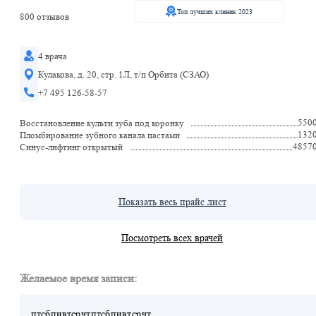
Топ лучших клиник 2023
800 отзывов
4 врача
Кулакова, д. 20, стр. 1Л, т/п Орбита (СЗАО)
+7 495 126-58-57
550
Восстановление культи зуба под коронку
132
Пломбирование зубного канала пастами
4857
Синус-лифтинг открытый
Показать весь прайс лист
Посмотреть всех врачей
Желаемое время записи:
пт
сб
пн
вт
ср
чт
пт
сб
пн
вт
ср
чт