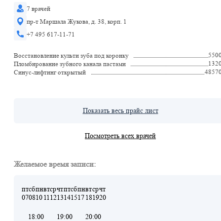
7 врачей
пр-т Маршала Жукова, д. 38, корп. 1
+7 495 617-11-71
550
Восстановление культи зуба под коронку
132
Пломбирование зубного канала пастами
4857
Синус-лифтинг открытый
Показать весь прайс лист
Посмотреть всех врачей
Желаемое время записи:
пт
сб
пн
вт
ср
чт
пт
сб
пн
вт
ср
чт
07
08
10
11
12
13
14
15
17
18
19
20
18:00
19:00
20:00