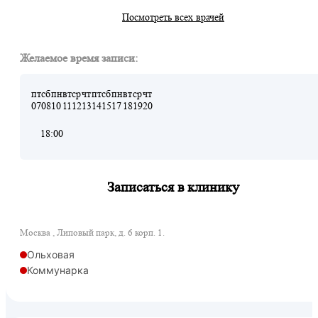
Посмотреть всех врачей
Желаемое время записи:
пт
сб
пн
вт
ср
чт
пт
сб
пн
вт
ср
чт
07
08
10
11
12
13
14
15
17
18
19
20
18:00
Записаться в клинику
Москва , Липовый парк, д. 6 корп. 1.
Ольховая
Коммунарка