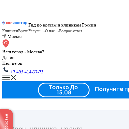
Гид по врачам и клиникам России
Клиники
Врачи
Услуги
О нас
Вопрос-ответ
Москва
Ваш город - Москва?
Да, он
Нет, не он
+7 495 414-37-73
Только До
Получите п
15.08