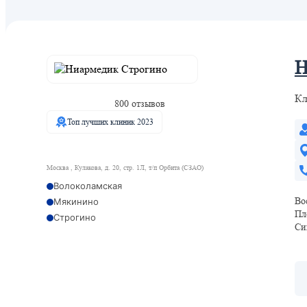
Н
Кл
800 отзывов
Топ лучших клиник 2023
Москва , Кулакова, д. 20, стр. 1Л, т/п Орбита (СЗАО)
Волоколамская
Во
Мякинино
Пл
Строгино
Си