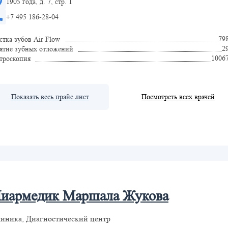
1905 года, д. 7, стр. 1
+7 495 186-28-04
79
стка зубов Air Flow
2
ятие зубных отложений
1006
троскопия
Показать весь прайс лист
Посмотреть всех врачей
иармедик Маршала Жукова
иника, Диагностический центр