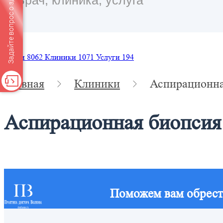
Задайте вопрос о здоровье
Врачи
8062
Клиники
1071
Услуги
194
Главная
Клиники
Аспирационна
Аспирационная биопсия
Поможем вам обрест