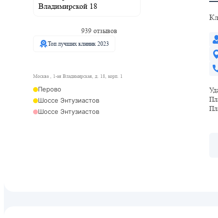
Кл
939 отзывов
Топ лучших клиник 2023
Москва , 1-ая Владимирская, д. 18, корп. 1
Перово
Уд
Пл
Шоссе Энтузиастов
Пл
Шоссе Энтузиастов
Кусково