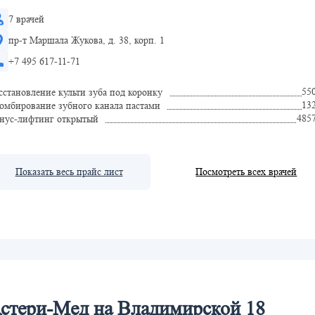
7 врачей
пр-т Маршала Жукова, д. 38, корп. 1
+7 495 617-11-71
55
сстановление культи зуба под коронку
13
омбирование зубного канала пастами
485
нус-лифтинг открытый
Показать весь прайс лист
Посмотреть всех врачей
стери-Мед на Владимирской 18