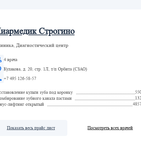
иармедик Строгино
иника, Диагностический центр
4 врача
Кулакова, д. 20, стр. 1Л, т/п Орбита (СЗАО)
+7 495 126-58-57
55
сстановление культи зуба под коронку
13
омбирование зубного канала пастами
485
нус-лифтинг открытый
Показать весь прайс лист
Посмотреть всех врачей