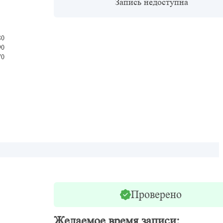
Запись недоступна
80
90
70
Проверено
Желаемое время записи: