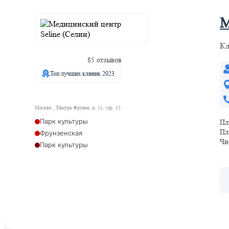
М
Кл
85 отзывов
Топ лучших клиник 2023
Москва , Тимура Фрунзе, д. 11, стр. 15
Парк культуры
Пл
Пл
Фрунзенская
Чи
Парк культуры