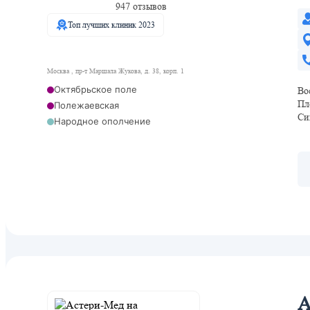
947 отзывов
Топ лучших клиник 2023
Москва , пр-т Маршала Жукова, д. 38, корп. 1
Октябрьское поле
Во
Пл
Полежаевская
Си
Народное ополчение
Мнёвники
А