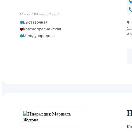
Москва , 1905 года, д. 7, стр. 1
Выставочная
Чи
Сн
Краснопресненская
Ар
Международная
Улица 1905 года
Деловой центр
Деловой центр
ЦСКА
Н
Кл