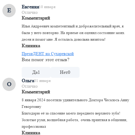
Евгения
10 января
Е
Отлично
Комментарий
Илья Андреевич компетентный и доброжелательный врач, я
была у него повторно. На приеме он оценил состояние моих
десен и помог мне. Я осталась довольна визитом!
Клиника
ПрезиДЕНТ на Сухаревской
Вам помог этот отзыв?
Да
1
Нет
0
Ольга
01 января
О
Отлично
Комментарий
8 января 2024 посетила удивительного Доктора Чесалось Анну
Геворговну
Благодарю её за спасение моего переднего верхнего зуба!
Золотые руки, волшебная работа, очень приятная в общении,
профессионал
Клиника