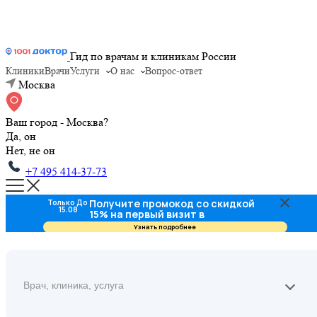
Гид по врачам и клиникам России
Клиники
Врачи
Услуги
О нас
Вопрос-ответ
Москва
Ваш город - Москва?
Да, он
Нет, не он
+7 495 414-37-73
Получите промокод со скидкой
Только До
15.08
15% на первый визит в
стоматологию
Узнать подробнее