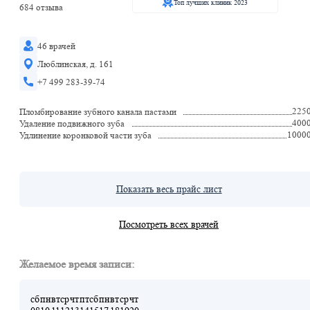
Топ лучших клиник 2023
684 отзыва
46 врачей
Люблинская, д. 161
+7 499 283-39-74
225
Пломбирование зубного канала пастами
400
Удаление подвижного зуба
1000
Удлинение коронковой части зуба
Показать весь прайс лист
Посмотреть всех врачей
Желаемое время записи:
сб
пн
вт
ср
чт
пт
сб
пн
вт
ср
чт