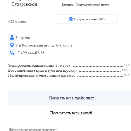
Клиника, Диагностический центр
Топ лучших клиник 2023
522 отзыва
34 врача
1-й Коптельский пер., д. 6/8, стр. 2
+7 499 444-62-36
275
Электроодонтодиагностика 1-го зуба
1300
Восстановление культи зуба под коронку
395
Пломбирование зубного канала пастами
Показать весь прайс лист
Посмотреть всех врачей
Желаемое время записи: