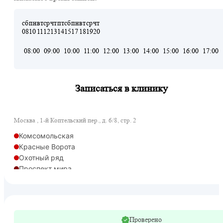
сб
пн
вт
ср
чт
пт
сб
пн
вт
ср
чт
08
10
11
12
13
14
15
17
18
19
20
08:00
09:00
10:00
11:00
12:00
13:00
14:00
15:00
16:00
17:00
Записаться в клинику
Москва , 1-й Коптельский пер., д. 6/8, стр. 2
Комсомольская
Красные Ворота
Охотный ряд
Проспект мира
Рижская
Сретенский бульвар
Сухаревская
Рижская
Проверено