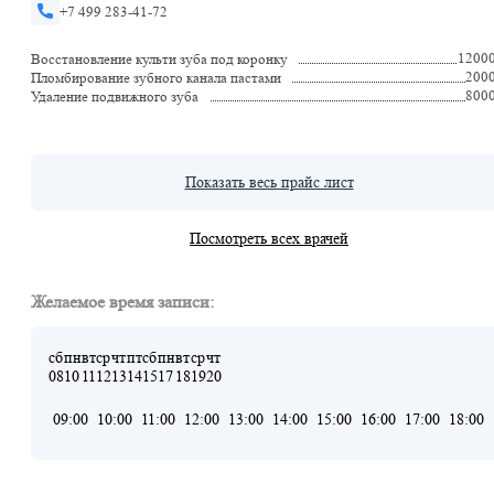
+7 499 283-41-72
1200
Восстановление культи зуба под коронку
200
Пломбирование зубного канала пастами
800
Удаление подвижного зуба
Показать весь прайс лист
Посмотреть всех врачей
Желаемое время записи:
сб
пн
вт
ср
чт
пт
сб
пн
вт
ср
чт
08
10
11
12
13
14
15
17
18
19
20
09:00
10:00
11:00
12:00
13:00
14:00
15:00
16:00
17:00
18:00