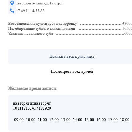
Тверской бульвар, д.17 стр.1
+7 495 114-55-53
4800
Восстановление культи зуба под коронку
1650
Пломбирование зубного канала пастами
600
Удаление подвижного зуба
Показать весь прайс лист
Посмотреть всех врачей
Желаемое время записи:
пн
вт
ср
чт
пт
пн
вт
ср
чт
10
11
12
13
14
17
18
19
20
09:00
10:00
11:00
12:00
13:00
14:00
15:00
16:00
17:00
18:00