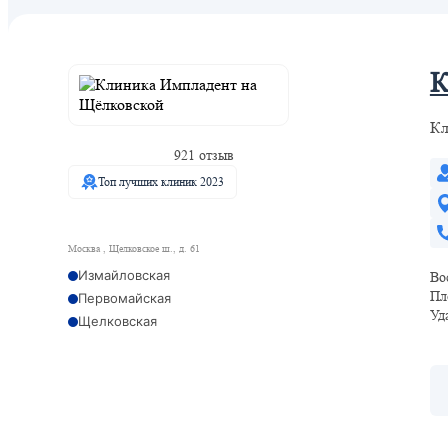
К
Кл
921 отзыв
Топ лучших клиник 2023
Москва , Щелковское ш., д. 61
Измайловская
Во
Пл
Первомайская
Уд
Щелковская
Локомотив