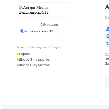
А
Кл
939 отзывов
Топ лучших клиник 2023
Москва , 1-ая Владимирская, д. 18, корп. 1
Перово
Уд
Пл
Шоссе Энтузиастов
Пл
Шоссе Энтузиастов
Кусково