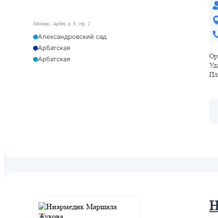
Москва , Арбат, д. 9, стр. 2
Александровский сад
Арбатская
Ор
Арбатская
Уд
Кропоткинская
Пл
Охотный ряд
Смоленская
Ермакова Роща
Н