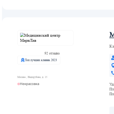
М
Кл
92 отзыва
Топ лучших клиник 2023
Москва , Недорубова, д. 15
Некрасовка
Уд
Пл
Пл