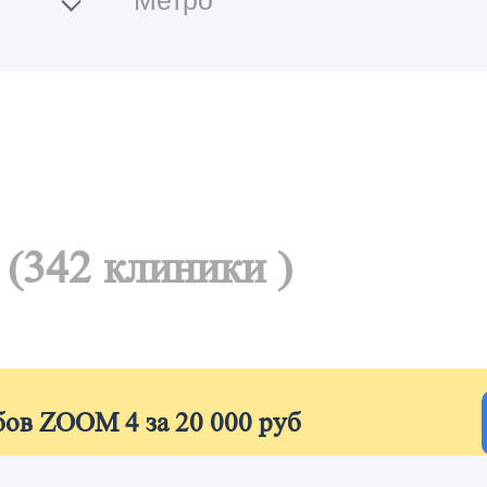
е
(342 клиники )
бов ZOOM 4 за 20 000 руб