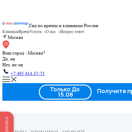
Гид по врачам и клиникам России
Клиники
Врачи
Услуги
О нас
Вопрос-ответ
Москва
Ваш город - Москва?
Да, он
Нет, не он
+7 495 414-37-73
Только До
Получите п
15.08