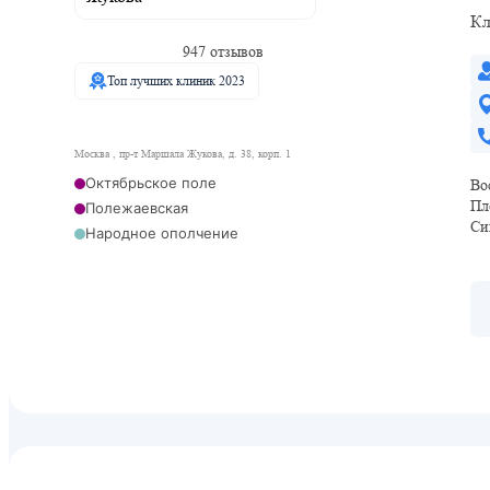
Кл
947 отзывов
Топ лучших клиник 2023
Москва , пр-т Маршала Жукова, д. 38, корп. 1
Октябрьское поле
Во
Пл
Полежаевская
Си
Народное ополчение
Мнёвники