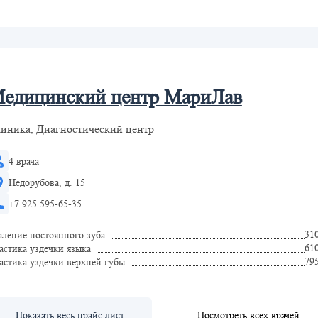
едицинский центр МариЛав
иника, Диагностический центр
4 врача
Недорубова, д. 15
+7 925 595-65-35
31
аление постоянного зуба
61
астика уздечки языка
79
астика уздечки верхней губы
Показать весь прайс лист
Посмотреть всех врачей