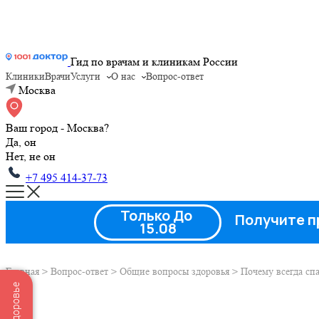
Гид по врачам и клиникам России
Клиники
Врачи
Услуги
О нас
Вопрос-ответ
Москва
Ваш город - Москва?
Да, он
Нет, не он
+7 495 414-37-73
Только До
Получите п
15.08
Главная
>
Вопрос-ответ
>
Общие вопросы здоровья
>
Почему всегда спа