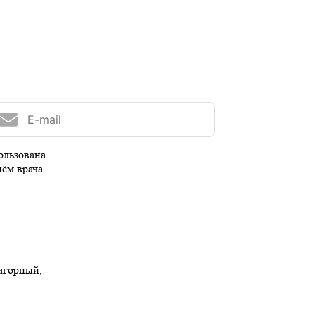
ользована
иём врача.
Нагорный,