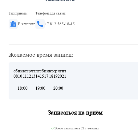
Тип приема:
Телефон для связи:
В клинике
+7 812 565-18-15
Желаемое время записи:
сб
пн
вт
ср
чт
пт
сб
пн
вт
ср
чт
пт
08
10
11
12
13
14
15
17
18
19
20
21
18:00
19:00
20:00
Записаться на приём
Всего записалось
217 человек