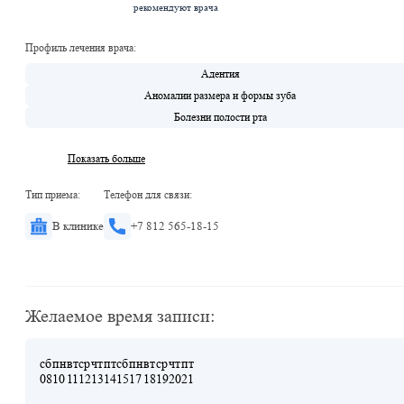
рекомендуют врача
Профиль лечения врача:
Адентия
Аномалии размера и формы зуба
Болезни полости рта
Показать больше
Тип приема:
Телефон для связи:
В клинике
+7 812 565-18-15
Желаемое время записи:
сб
пн
вт
ср
чт
пт
сб
пн
вт
ср
чт
пт
08
10
11
12
13
14
15
17
18
19
20
21