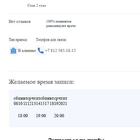
Стаж 2 года
Нет отзывов
100% пациентов
рекомендуют врача
Тип приема:
Телефон для связи:
В клинике
+7 812 565-18-15
Желаемое время записи:
сб
пн
вт
ср
чт
пт
сб
пн
вт
ср
чт
пт
08
10
11
12
13
14
15
17
18
19
20
21
18:00
19:00
20:00