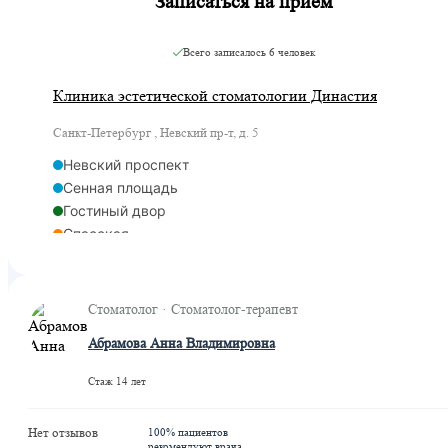
Записаться на приём
Всего записалось
6 человек
Клиника эстетической стоматологии Династия
Санкт-Петербург , Невский пр-т, д. 5
Невский проспект
Сенная площадь
Гостиный двор
Спасская
Адмиралтейская
Стоматолог · Стоматолог-терапевт
Абрамова Анна Владимировна
Стаж 14 лет
Нет отзывов
100% пациентов
рекомендуют врача