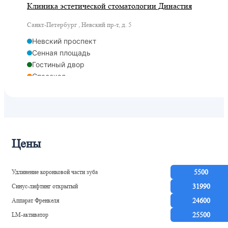
Клиника эстетической стоматологии Династия
Санкт-Петербург , Невский пр-т, д. 5
Невский проспект
Сенная площадь
Гостиный двор
Спасская
Адмиралтейская
Цены
Удлинение коронковой части зуба
5500
Синус-лифтинг открытый
31990
Аппарат Френкеля
24600
LM-активатор
25500