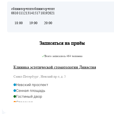
сб
пн
вт
ср
чт
пт
сб
пн
вт
ср
чт
пт
08
10
11
12
13
14
15
17
18
19
20
21
18:00
19:00
20:00
Записаться на приём
Всего записалось
464 человека
Клиника эстетической стоматологии Династия
Санкт-Петербург , Невский пр-т, д. 5
Невский проспект
Сенная площадь
Гостиный двор
Спасская
Адмиралтейская