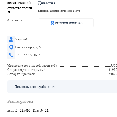
Династия
Клиника, Диагностический центр
0 отзывов
Топ лучших клиник 2023
5 врачей
Невский пр-т, д. 5
+7 812 565-18-15
Удлинение коронковой части зуба
550
Синус-лифтинг открытый
3199
Аппарат Френкеля
2460
Показать весь прайс-лист
Режим работы
пн-пт
10 - 21,
сб
10 - 21,
вс
10 - 21,