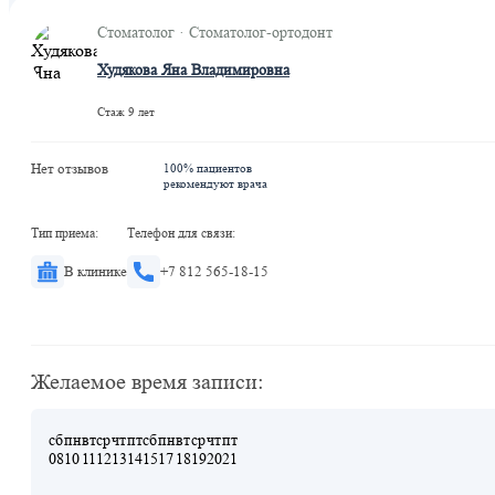
Стоматолог · Стоматолог-ортодонт
Худякова Яна Владимировна
Стаж 9 лет
Нет отзывов
100% пациентов
рекомендуют врача
Тип приема:
Телефон для связи:
В клинике
+7 812 565-18-15
Желаемое время записи:
сб
пн
вт
ср
чт
пт
сб
пн
вт
ср
чт
пт
08
10
11
12
13
14
15
17
18
19
20
21