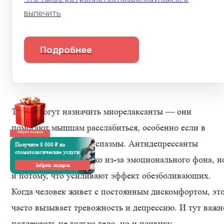
вылечить
Подробнее
Также могут назначить миорелаксанты — они
помогают мышцам расслабиться, особенно если в
Забрать подарок
тазовой области есть спазмы. Антидепрессанты
Получите 8 000 ₽ на
стоматологические услуги
применяются не только из-за эмоционального фона, н
Забрать подарок
и потому, что усиливают эффект обезболивающих.
Когда человек живет с постоянным дискомфортом, эт
часто вызывает тревожность и депрессию. И тут важн
поддержать не только тело, но и психику.