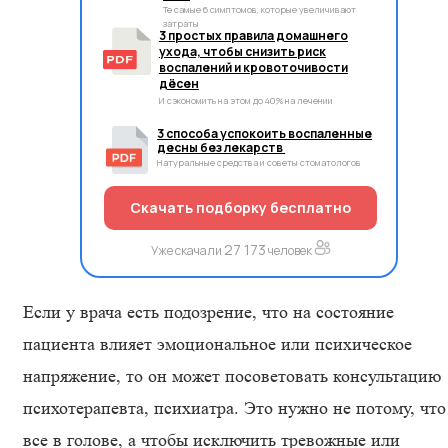
Те самые 6 симптомов, которые увеличивают
затраты
3 простых правила домашнего
ухода, чтобы снизить риск
воспалений и кровоточивости
дёсен
И сэкономить на этом до 40% на лечении
3 способа успокоить воспаленные
десны без лекарств
Натуральные средства и советы стоматологов
Скачать подборку бесплатно
27 173
Уже скачали
человек
Если у врача есть подозрение, что на состояние
пациента влияет эмоциональное или психическое
напряжение, то он может посоветовать консультацию
психотерапевта, психиатра. Это нужно не потому, что
все в голове, а чтобы исключить тревожные или