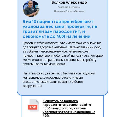
Волков Александр
Основатель клиники
Практика Доктора Волкова
9 из 10 пациентов пренебрегают
уходом за деснами: проверьте, не
грозит ли вам пародонтит, и
сэкономьте до 40% на лечении
Здоровье зубов и полость рта имеет важное значение
для общего здоровья человека. Некачественный уход
за зубами и несвоевременное лечение может
привести к появлению болезней полости рта, которые
могут оказать отрицательное влияние на работу
системы организма в целом.
Начать можно уже сейчас с бесплатной подборки
материалов, которую подготовили наши
специалисты для защиты ваших зубов от
разрушения:
6 симптомов раннего
пародонтита: распознавайте
проблему до того, как она
увеличит затраты на лечение на
40%