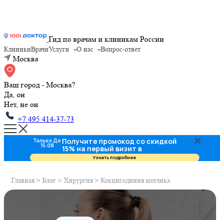
Гид по врачам и клиникам России
Клиники
Врачи
Услуги
О нас
Вопрос-ответ
Москва
Ваш город - Москва?
Да, он
Нет, не он
+7 495 414-37-73
Получите промокод со скидкой
Только До
15.08
15% на первый визит в
стоматологию
Узнать подробнее
Главная
>
Блог
>
Хирургия
>
Кокцигодиния копчика