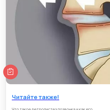
Читайте также!
Что такое ретролистез позвонка и как его