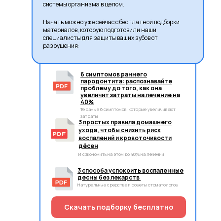
системы организма в целом.
Начать можно уже сейчас с бесплатной подборки
материалов, которую подготовили наши
специалисты для защиты ваших зубов от
разрушения:
6 симптомов раннего
пародонтита: распознавайте
проблему до того, как она
увеличит затраты на лечение на
40%
Те самые 6 симптомов, которые увеличивают
затраты
3 простых правила домашнего
ухода, чтобы снизить риск
воспалений и кровоточивости
дёсен
И сэкономить на этом до 40% на лечении
3 способа успокоить воспаленные
десны без лекарств
Натуральные средства и советы стоматологов
Скачать подборку бесплатно