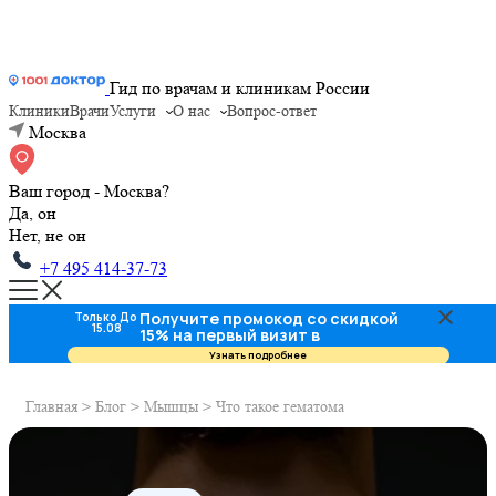
Гид по врачам и клиникам России
Клиники
Врачи
Услуги
О нас
Вопрос-ответ
Москва
Ваш город - Москва?
Да, он
Нет, не он
+7 495 414-37-73
Получите промокод со скидкой
Только До
15.08
15% на первый визит в
стоматологию
Узнать подробнее
Главная
>
Блог
>
Мышцы
>
Что такое гематома