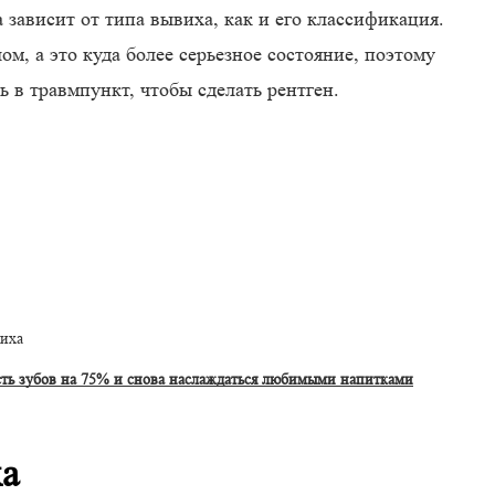
зависит от типа вывиха, как и его классификация.
м, а это куда более серьезное состояние, поэтому
ь в травмпункт, чтобы сделать рентген.
виха
сть зубов на 75% и снова наслаждаться любимыми напитками
ха