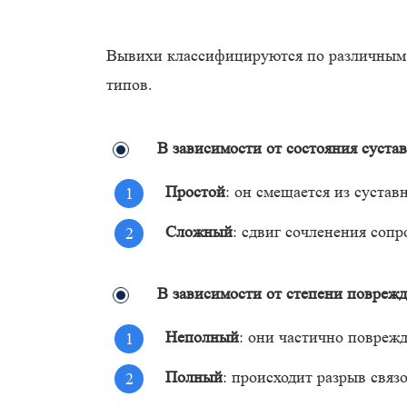
Вывихи классифицируются по различным к
типов.
В зависимости от состояния сустав
Простой
: он смещается из сустав
Сложный
: сдвиг сочленения соп
В зависимости от степени поврежд
Неполный
: они частично поврежд
Полный
: происходит разрыв связо