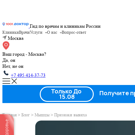
Гид по врачам и клиникам России
Клиники
Врачи
Услуги
О нас
Вопрос-ответ
Москва
Ваш город - Москва?
Да, он
Нет, не он
+7 495 414-37-73
Только До
Получите п
15.08
Главная
>
Блог
>
Мышцы
>
Признаки вывиха