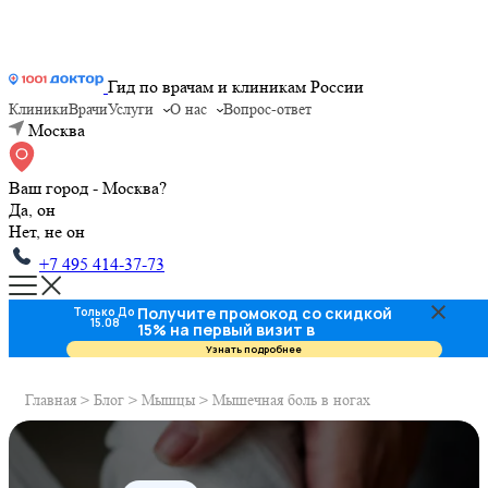
Гид по врачам и клиникам России
Клиники
Врачи
Услуги
О нас
Вопрос-ответ
Москва
Ваш город - Москва?
Да, он
Нет, не он
+7 495 414-37-73
Получите промокод со скидкой
Только До
15.08
15% на первый визит в
стоматологию
Узнать подробнее
Главная
>
Блог
>
Мышцы
>
Мышечная боль в ногах