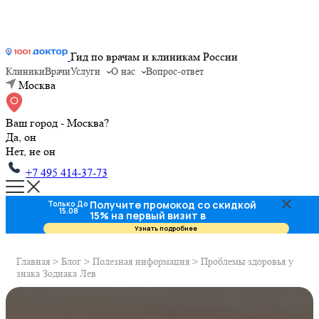
Гид по врачам и клиникам России
Клиники
Врачи
Услуги
О нас
Вопрос-ответ
Москва
Ваш город - Москва?
Да, он
Нет, не он
+7 495 414-37-73
Получите промокод со скидкой
Только До
15.08
15% на первый визит в
стоматологию
Узнать подробнее
Главная
>
Блог
>
Полезная информация
>
Проблемы здоровья у
знака Зодиака Лев