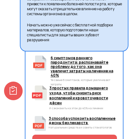
привести к появлению болезней полости рта, которые
могут оказать отрицательное влияние на работу
системы организма в целом.
Начать можно уже сейчас с бесплатной подборки
материалов, которую подготовили наши
специалисты для защиты ваших зубов от
разрушения:
6 симптомов раннего
пародонтита: распознавайте
проблему до того, как она
увеличит затраты на лечение на
40%
Те самые 6 симптомов, которые увеличивают
затраты
3 простых правила домашнего
ухода, чтобы снизить риск
воспалений и кровоточивости
дёсен
И сэкономить на этом до 40% на лечении
3 способа успокоить воспаленные
десны без лекарств
Натуральные средства и советы стоматологов