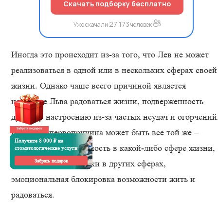
Скачать подборку бесплатно
27 173
Уже скачали
человек
Иногда это происходит из-за того, что Лев не может
реализоваться в одной или в нескольких сферах своей
жизни. Однако чаще всего причиной является
неумение Льва радоваться жизни, подверженность
дурному настроению из-за частых неудач и огорчений
Забрать подарок
Впрочем, первопричина может быть все той же –
Получите 8 000 ₽ на
недостаточная активность в какой-либо сфере жизни,
стоматологические услуги
Забрать подарок
чрезмерные перегрузки в других сферах,
эмоциональная блокировка возможности жить и
радоваться.