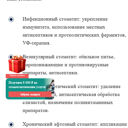
Инфекционный стоматит: укрепление
иммунитета, использование местных
антисептиков и протеолитических ферментов,
УФ-терапия.
Везикулярный стоматит: обильное питье,
жаропонижающие и противовирусные
препараты, антисептики.
Забрать подарок
Получите 8 000 ₽ на
Язвенно-некротический стоматит: удаление
стоматологические услуги
зубных камней, антисептическая обработка
Забрать подарок
слизистой, назначение поливитаминных
препаратов.
Хронический афтозный стоматит: аппликации