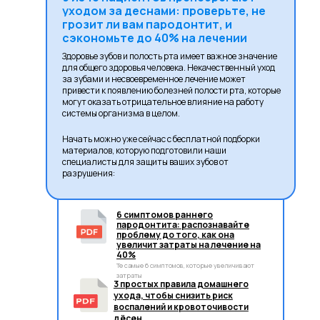
уходом за деснами: проверьте, не
грозит ли вам пародонтит, и
сэкономьте до 40% на лечении
Здоровье зубов и полость рта имеет важное значение
для общего здоровья человека. Некачественный уход
за зубами и несвоевременное лечение может
привести к появлению болезней полости рта, которые
могут оказать отрицательное влияние на работу
системы организма в целом.
Начать можно уже сейчас с бесплатной подборки
материалов, которую подготовили наши
специалисты для защиты ваших зубов от
разрушения:
6 симптомов раннего
пародонтита: распознавайте
проблему до того, как она
увеличит затраты на лечение на
40%
Те самые 6 симптомов, которые увеличивают
затраты
3 простых правила домашнего
ухода, чтобы снизить риск
воспалений и кровоточивости
дёсен