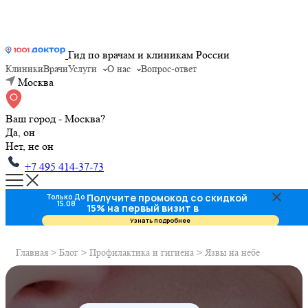
Гид по врачам и клиникам России
Клиники
Врачи
Услуги
О нас
Вопрос-ответ
Москва
Ваш город - Москва?
Да, он
Нет, не он
+7 495 414-37-73
Получите промокод со скидкой
Только До
15.08
15% на первый визит в
стоматологию
Узнать подробнее
Главная
>
Блог
>
Профилактика и гигиена
>
Язвы на небе