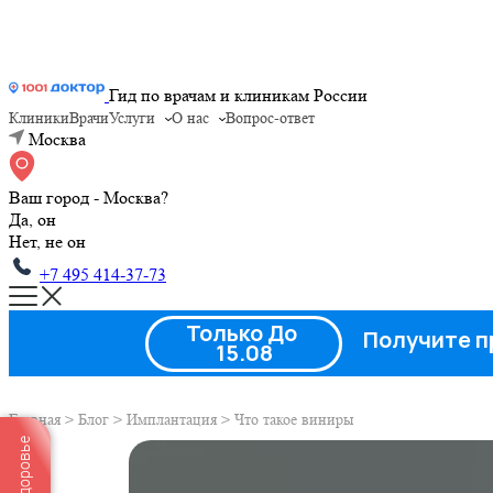
Гид по врачам и клиникам России
Клиники
Врачи
Услуги
О нас
Вопрос-ответ
Москва
Ваш город - Москва?
Да, он
Нет, не он
+7 495 414-37-73
Только До
Получите п
15.08
Главная
>
Блог
>
Имплантация
>
Что такое виниры