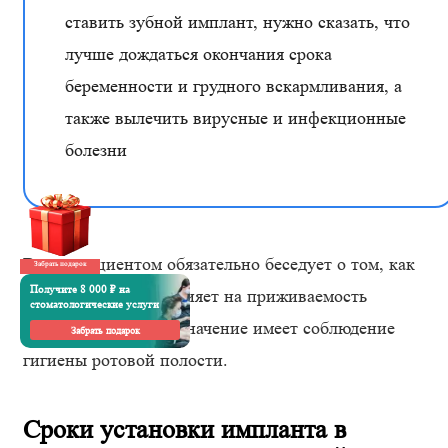
ставить зубной имплант, нужно сказать, что
лучше дождаться окончания срока
беременности и грудного вскармливания, а
также вылечить вирусные и инфекционные
болезни
Врач с пациентом обязательно беседует о том, как
Забрать подарок
Получите 8 000 ₽ на
активное курение влияет на приживаемость
стоматологические услуги
имплантов, и какое значение имеет соблюдение
Забрать подарок
гигиены ротовой полости.
Сроки установки импланта в