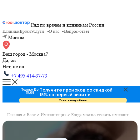
Гид по врачам и клиникам России
Клиники
Врачи
Услуги
О нас
Вопрос-ответ
Москва
Ваш город - Москва?
Да, он
Нет, не он
+7 495 414-37-73
Получите промокод со скидкой
Только До
15.08
15% на первый визит в
стоматологию
Узнать подробнее
Главная
>
Блог
>
Имплантация
>
Когда можно ставить имплант