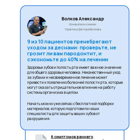
Волков Александр
Основатель клиники
Практика Доктора Волкова
9 из 10 пациентов пренебрегают
уходом за деснами: проверьте, не
грозит ли вам пародонтит, и
сэкономьте до 40% на лечении
Здоровье зубов и полость рта имеет важное значение
для общего здоровья человека. Некачественный уход
за зубами и несвоевременное лечение может
привести к появлению болезней полости рта, которые
могут оказать отрицательное влияние на работу
системы организма в целом.
Начать можно уже сейчас с бесплатной подборки
материалов, которую подготовили наши
специалисты для защиты ваших зубов от
разрушения:
6 симптомов раннего