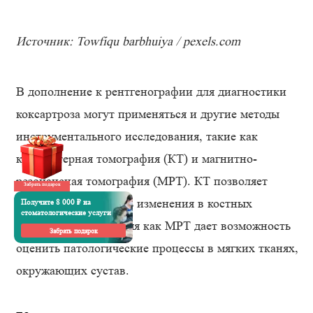
Источник: Towfiqu barbhuiya / pexels.com
В дополнение к рентгенографии для диагностики
коксартроза могут применяться и другие методы
инструментального исследования, такие как
компьютерная томография (КТ) и магнитно-
резонансная томография (МРТ). КТ позволяет
Забрать подарок
детально рассмотреть изменения в костных
Получите 8 000 ₽ на
стоматологические услуги
структурах, в то время как МРТ дает возможность
Забрать подарок
оценить патологические процессы в мягких тканях,
окружающих сустав.