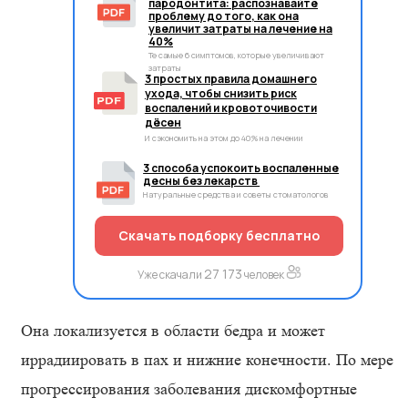
пародонтита: распознавайте
проблему до того, как она
увеличит затраты на лечение на
40%
Те самые 6 симптомов, которые увеличивают
затраты
3 простых правила домашнего
ухода, чтобы снизить риск
воспалений и кровоточивости
дёсен
И сэкономить на этом до 40% на лечении
3 способа успокоить воспаленные
десны без лекарств
Натуральные средства и советы стоматологов
Скачать подборку бесплатно
27 173
Уже скачали
человек
Она локализуется в области бедра и может
иррадиировать в пах и нижние конечности. По мере
прогрессирования заболевания дискомфортные