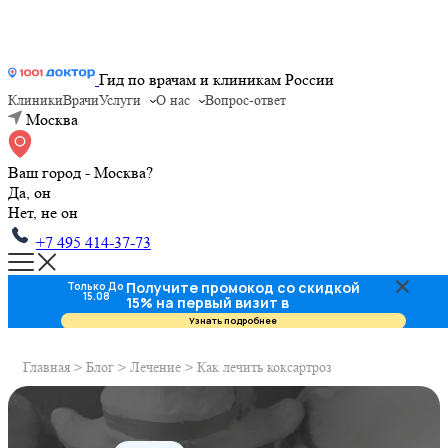
Гид по врачам и клиникам России
Клиники
Врачи
Услуги
О нас
Вопрос-ответ
Москва
Ваш город - Москва?
Да, он
Нет, не он
+7 495 414-37-73
Получите промокод со скидкой
Только До
15.08
15% на первый визит в
стоматологию
Узнать подробнее
Главная
>
Блог
>
Лечение
>
Как лечить коксартроз