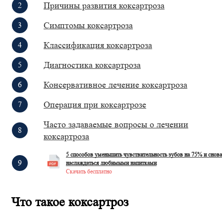
Причины развития коксартроза
Симптомы коксартроза
Классификация коксартроза
Диагностика коксартроза
Консервативное лечение коксартроза
Операция при коксартрозе
Часто задаваемые вопросы о лечении
коксартроза
5 способов уменьшить чувствительность зубов на 75% и снова
наслаждаться любимыми напитками
Скачать бесплатно
Что такое коксартроз