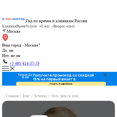
Гид по врачам и клиникам России
Клиники
Врачи
Услуги
О нас
Вопрос-ответ
Москва
Ваш город - Москва?
Да, он
Нет, не он
+7 495 414-37-73
Получите промокод со скидкой
Только До
15.08
15% на первый визит в
стоматологию
Узнать подробнее
Главная
>
Блог
>
Лечение
>
Отек лица и шеи