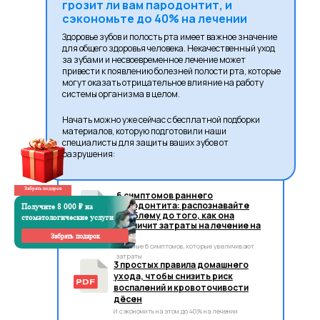
грозит ли вам пародонтит, и
сэкономьте до 40% на лечении
Здоровье зубов и полость рта имеет важное значение
для общего здоровья человека. Некачественный уход
за зубами и несвоевременное лечение может
привести к появлению болезней полости рта, которые
могут оказать отрицательное влияние на работу
системы организма в целом.
Начать можно уже сейчас с бесплатной подборки
материалов, которую подготовили наши
специалисты для защиты ваших зубов от
разрушения:
Забрать подарок
6 симптомов раннего
пародонтита: распознавайте
Получите 8 000 ₽ на
проблему до того, как она
стоматологические услуги
увеличит затраты на лечение на
40%
Забрать подарок
Те самые 6 симптомов, которые увеличивают
затраты
3 простых правила домашнего
ухода, чтобы снизить риск
воспалений и кровоточивости
дёсен
И сэкономить на этом до 40% на лечении