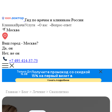
Гид по врачам и клиникам России
Клиники
Врачи
Услуги
О нас
Вопрос-ответ
Москва
Ваш город - Москва?
Да, он
Нет, не он
+7 495 414-37-73
Получите промокод со скидкой
Только До
15.08
15% на первый визит в
стоматологию
Узнать подробнее
Главная
>
Блог
>
Лечение
>
Сиалолитиаз