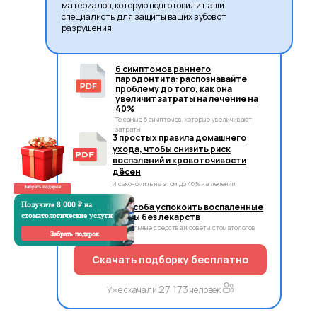
материалов, которую подготовили наши
специалисты для защиты ваших зубов от
разрушения:
6 симптомов раннего
пародонтита: распознавайте
проблему до того, как она
увеличит затраты на лечение на
40%
Те самые 6 симптомов, которые увеличивают
затраты
3 простых правила домашнего
ухода, чтобы снизить риск
воспалений и кровоточивости
дёсен
И сэкономить на этом до 40% на лечении
Забрать подарок
Получите 8 000 ₽ на
3 способа успокоить воспаленные
стоматологические услуги
десны без лекарств
Натуральные средства и советы стоматологов
Забрать подарок
Скачать подборку бесплатно
27 173
Уже скачали
человек