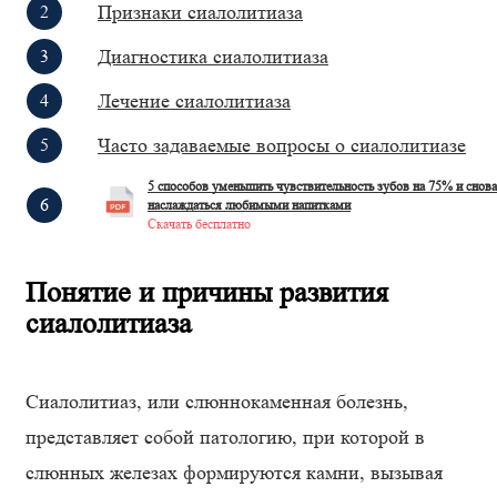
Признаки сиалолитиаза
Диагностика сиалолитиаза
Лечение сиалолитиаза
Часто задаваемые вопросы о сиалолитиазе
5 способов уменьшить чувствительность зубов на 75% и снова
наслаждаться любимыми напитками
Скачать бесплатно
Понятие и причины развития
сиалолитиаза
Сиалолитиаз, или слюннокаменная болезнь,
представляет собой патологию, при которой в
слюнных железах формируются камни, вызывая