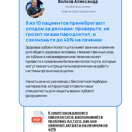
Волков Александр
Основатель клиники
Практика Доктора Волкова
9 из 10 пациентов пренебрегают
уходом за деснами: проверьте, не
грозит ли вам пародонтит, и
сэкономьте до 40% на лечении
Здоровье зубов и полость рта имеет важное значение
для общего здоровья человека. Некачественный уход
за зубами и несвоевременное лечение может
привести к появлению болезней полости рта, которые
могут оказать отрицательное влияние на работу
системы организма в целом.
Начать можно уже сейчас с бесплатной подборки
материалов, которую подготовили наши
специалисты для защиты ваших зубов от
разрушения:
6 симптомов раннего
пародонтита: распознавайте
проблему до того, как она
увеличит затраты на лечение на
40%