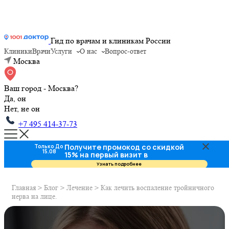
Гид по врачам и клиникам России
Клиники
Врачи
Услуги
О нас
Вопрос-ответ
Москва
Ваш город - Москва?
Да, он
Нет, не он
+7 495 414-37-73
Получите промокод со скидкой
Только До
15.08
15% на первый визит в
стоматологию
Узнать подробнее
Главная
>
Блог
>
Лечение
>
Как лечить воспаление тройничного
нерва на лице.