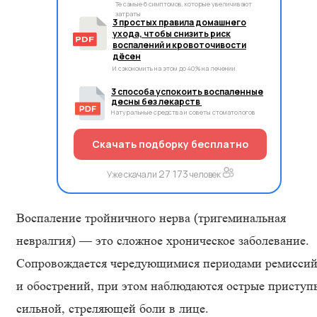
Те самые 6 симптомов, которые увеличивают
затраты
3 простых правила домашнего
ухода, чтобы снизить риск
воспалений и кровоточивости
дёсен
И сэкономить на этом до 40% на лечении
3 способа успокоить воспаленные
десны без лекарств
Натуральные средства и советы стоматологов
Скачать подборку бесплатно
27 173
Уже скачали
человек
Воспаление тройничного нерва (тригеминальная
невралгия) — это сложное хроническое заболевание.
Сопровождается чередующимися периодами ремисси
и обострений, при этом наблюдаются острые приступ
сильной, стреляющей боли в лице.