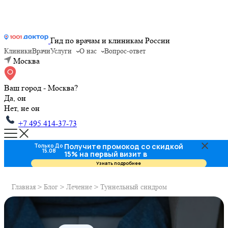
Гид по врачам и клиникам России
Клиники
Врачи
Услуги
О нас
Вопрос-ответ
Москва
Ваш город - Москва?
Да, он
Нет, не он
+7 495 414-37-73
Получите промокод со скидкой
Только До
15.08
15% на первый визит в
стоматологию
Узнать подробнее
Главная
>
Блог
>
Лечение
>
Туннельный синдром