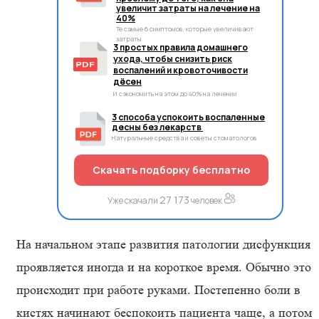
увеличит затраты на лечение на
40%
Те самые 6 симптомов, которые увеличивают
затраты
3 простых правила домашнего
ухода, чтобы снизить риск
воспалений и кровоточивости
дёсен
И сэкономить на этом до 40% на лечении
3 способа успокоить воспаленные
десны без лекарств
Натуральные средства и советы стоматологов
Скачать подборку бесплатно
27 173
Уже скачали
человек
На начальном этапе развития патологии дисфункция
проявляется иногда и на короткое время. Обычно это
происходит при работе руками. Постепенно боли в
кистях начинают беспокоить пациента чаще, а потом