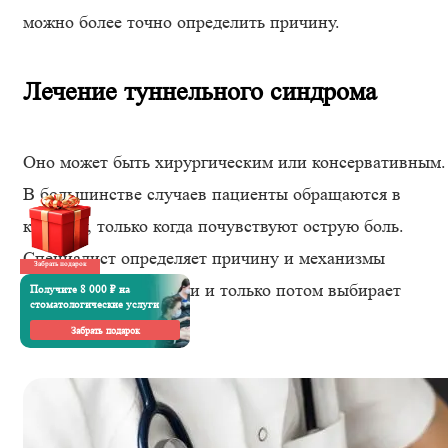
можно более точно определить причину.
Лечение туннельного синдрома
Оно может быть хирургическим или консервативным.
В большинстве случаев пациенты обращаются в
клинику, только когда почувствуют острую боль.
Специалист определяет причину и механизмы
Забрать подарок
появления компрессии и только потом выбирает
Получите 8 000 ₽ на
стоматологические услуги
способ лечения.
Забрать подарок