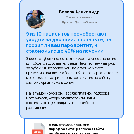
Волков Александр
Основатель клиники
Практика Доктора Волкова
9 из 10 пациентов пренебрегают
уходом за деснами: проверьте, не
грозит ли вам пародонтит, и
сэкономьте до 40% на лечении
Здоровье зубов и полость рта имеет важное значение
для общего здоровья человека. Некачественный уход
за зубами и несвоевременное лечение может
привести к появлению болезней полости рта, которые
могут оказать отрицательное влияние на работу
системы организма в целом.
Начать можно уже сейчас с бесплатной подборки
материалов, которую подготовили наши
специалисты для защиты ваших зубов от
разрушения:
6 симптомов раннего
пародонтита: распознавайте
проблему до того, как она