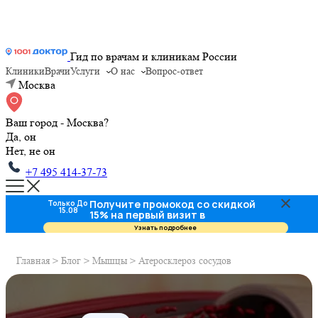
Гид по врачам и клиникам России
Клиники
Врачи
Услуги
О нас
Вопрос-ответ
Москва
Ваш город - Москва?
Да, он
Нет, не он
+7 495 414-37-73
Получите промокод со скидкой
Только До
15.08
15% на первый визит в
стоматологию
Узнать подробнее
Главная
>
Блог
>
Мышцы
>
Атеросклероз сосудов