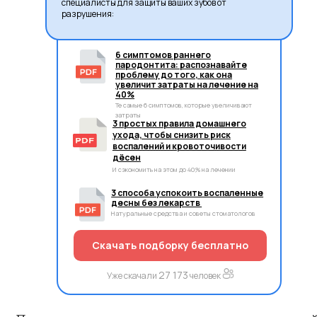
специалисты для защиты ваших зубов от
разрушения:
6 симптомов раннего
пародонтита: распознавайте
проблему до того, как она
увеличит затраты на лечение на
40%
Те самые 6 симптомов, которые увеличивают
затраты
3 простых правила домашнего
ухода, чтобы снизить риск
воспалений и кровоточивости
дёсен
И сэкономить на этом до 40% на лечении
3 способа успокоить воспаленные
десны без лекарств
Натуральные средства и советы стоматологов
Скачать подборку бесплатно
27 173
Уже скачали
человек