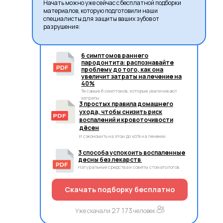
Начать можно уже сейчас с бесплатной подборки
материалов, которую подготовили наши
специалисты для защиты ваших зубов от
разрушения:
6 симптомов раннего
пародонтита: распознавайте
проблему до того, как она
увеличит затраты на лечение на
40%
Те самые 6 симптомов, которые увеличивают
затраты
3 простых правила домашнего
ухода, чтобы снизить риск
воспалений и кровоточивости
дёсен
И сэкономить на этом до 40% на лечении
3 способа успокоить воспаленные
десны без лекарств
Натуральные средства и советы стоматологов
Скачать подборку бесплатно
27 173
Уже скачали
человек