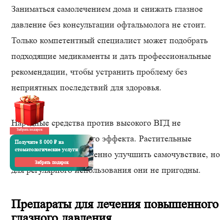
Заниматься самолечением дома и снижать глазное
давление без консультации офтальмолога не стоит.
Только компетентный специалист может подобрать
подходящие медикаменты и дать профессиональные
рекомендации, чтобы устранить проблему без
неприятных последствий для здоровья.
Народные средства против высокого ВГД не
Забрать подарок
оказывают ожидаемого эффекта. Растительные
Получите 8 000 ₽ на
стоматологические услуги
примочки могут временно улучшить самочувствие, но
Забрать подарок
для регулярного использования они не пригодны.
Препараты для лечения повышенного
глазного давления