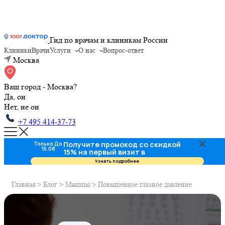
Гид по врачам и клиникам России
Клиники
Врачи
Услуги
О нас
Вопрос-ответ
Москва
Ваш город - Москва?
Да, он
Нет, не он
+7 495 414-37-73
Получите промокод со скидкой
Только До
15.08
15% на первый визит в
стоматологию
Узнать подробнее
Главная
>
Блог
>
Мышцы
>
Повышенное глазное давление