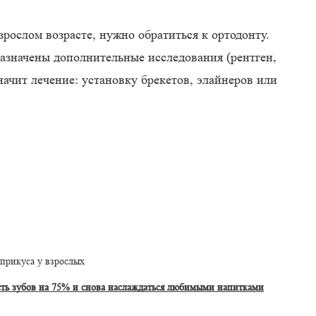
рослом возрасте, нужно обратиться к ортодонту.
назначены дополнительные исследования (рентген,
начит лечение: установку брекетов, элайнеров или
 прикуса у взрослых
сть зубов на 75% и снова наслаждаться любимыми напитками