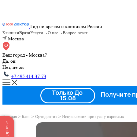
Гид по врачам и клиникам России
Клиники
Врачи
Услуги
О нас
Вопрос-ответ
Москва
Ваш город - Москва?
Да, он
Нет, не он
+7 495 414-37-73
Только До
Получите п
15.08
Главная
>
Блог
>
Ортодонтия
>
Исправление прикуса у взрослых