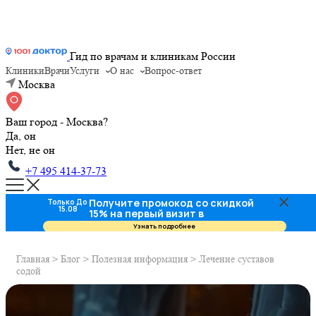
Гид по врачам и клиникам России
Клиники
Врачи
Услуги
О нас
Вопрос-ответ
Москва
Ваш город - Москва?
Да, он
Нет, не он
+7 495 414-37-73
Получите промокод со скидкой
Только До
15.08
15% на первый визит в
стоматологию
Узнать подробнее
Главная
>
Блог
>
Полезная информация
>
Лечение суставов
содой