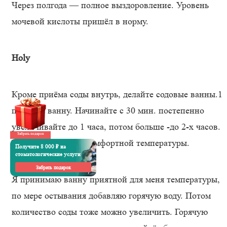
Через полгода — полное выздоровление. Уровень
мочевой кислоты пришёл в норму.
Holy
Кроме приёма соды внутрь, делайте содовые ванны.1
пачка на ванну. Начинайте с 30 мин. постепенно
увеличивайте до 1 часа, потом больше -до 2-х часов.
Забрать подарок
Вода должна быть комфортной температуры.
Получите 8 000 ₽ на
стоматологические услуги
Забрать подарок
Я принимаю ванну приятной для меня температуры,
по мере остывания добавляю горячую воду. Потом
количество соды тоже можно увеличить. Горячую