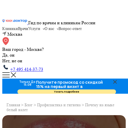
Гид по врачам и клиникам России
Клиники
Врачи
Услуги
О нас
Вопрос-ответ
Москва
Ваш город - Москва?
Да, он
Нет, не он
+7 495 414-37-73
Получите промокод со скидкой
Только До
15.08
15% на первый визит в
стоматологию
Узнать подробнее
Главная
>
Блог
>
Профилактика и гигиена
>
Почему на языке
белый налет