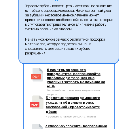
Здоровье зубов и полость рта имеет важное значение
для общего здоровья человека. Некачественный уход
за зубами и несвоевременное лечение может
привести к появлению болезней полости рта, которые
могут оказать отрицательное влияние на работу
системы организма в целом.
Начать можно уже сейчас с бесплатной подборки
материалов, которую подготовили наши
специалисты для защиты ваших зубов от
разрушения:
6 симптомов раннего
пародонтита: распознавайте
проблему до того, как она
увеличит затраты на лечение на
40%
Те самые 6 симптомов, которые увеличивают
затраты
3 простых правила домашнего
ухода, чтобы снизить риск
воспалений и кровоточивости
дёсен
И сэкономить на этом до 40% на лечении
3 способа успокоить воспаленные