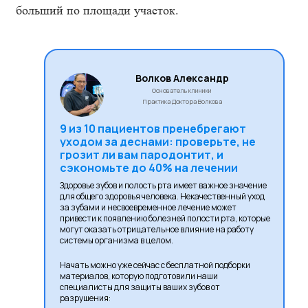
больший по площади участок.
Волков Александр
Основатель клиники
Практика Доктора Волкова
9 из 10 пациентов пренебрегают
уходом за деснами: проверьте, не
грозит ли вам пародонтит, и
сэкономьте до 40% на лечении
Здоровье зубов и полость рта имеет важное значение
для общего здоровья человека. Некачественный уход
за зубами и несвоевременное лечение может
привести к появлению болезней полости рта, которые
могут оказать отрицательное влияние на работу
системы организма в целом.
Начать можно уже сейчас с бесплатной подборки
материалов, которую подготовили наши
специалисты для защиты ваших зубов от
разрушения: