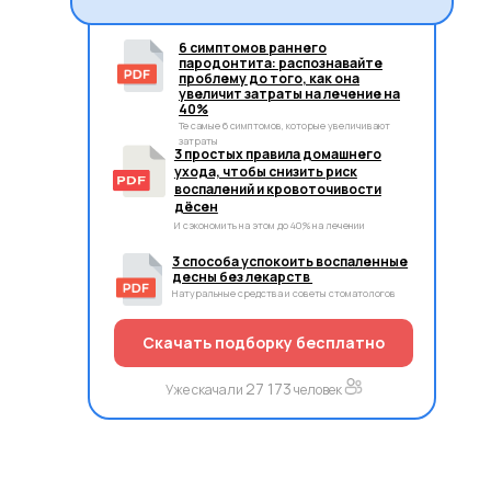
6 симптомов раннего
пародонтита: распознавайте
проблему до того, как она
увеличит затраты на лечение на
40%
Те самые 6 симптомов, которые увеличивают
затраты
3 простых правила домашнего
ухода, чтобы снизить риск
воспалений и кровоточивости
дёсен
И сэкономить на этом до 40% на лечении
3 способа успокоить воспаленные
десны без лекарств
Натуральные средства и советы стоматологов
Скачать подборку бесплатно
27 173
Уже скачали
человек