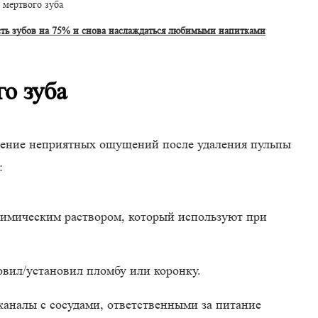
 мертвого зуба
сть зубов на 75% и снова наслаждаться любимыми напитками
о зуба
ение неприятных ощущений после удаления пульпы
:
имическим раствором, который используют при
овил/установил пломбу или коронку.
каналы с сосудами, ответственными за питание