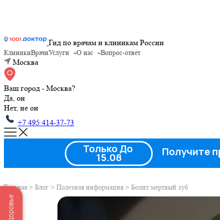
Гид по врачам и клиникам России
Клиники
Врачи
Услуги
О нас
Вопрос-ответ
Москва
Ваш город - Москва?
Да, он
Нет, не он
+7 495 414-37-73
Только До
Получите п
15.08
Главная
>
Блог
>
Полезная информация
>
Болит мертвый зуб