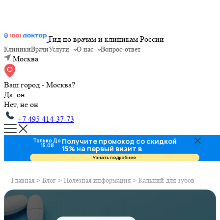
Гид по врачам и клиникам России
Клиники
Врачи
Услуги
О нас
Вопрос-ответ
Москва
Ваш город - Москва?
Да, он
Нет, не он
+7 495 414-37-73
Получите промокод со скидкой
Только До
15.08
15% на первый визит в
стоматологию
Узнать подробнее
Главная
>
Блог
>
Полезная информация
>
Кальций для зубов