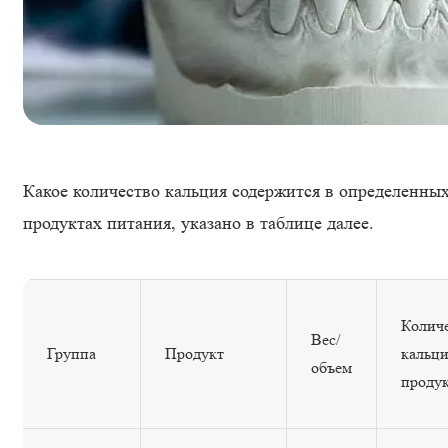
Какое количество кальция содержится в определенны
продуктах питания, указано в таблице далее.
Колич
Вес/
Группа
Продукт
кальци
объем
проду