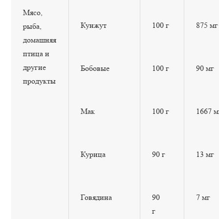
Мясо,
Кунжут
100 г
875 мг
рыба,
домашняя
птица и
другие
Бобовые
100 г
90 мг
продукты
Мак
100 г
1667 м
Курица
90 г
13 мг
Говядина
90
7 мг
г