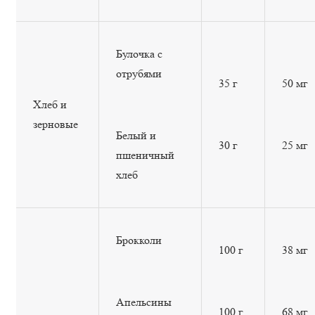
Булочка с
отрубями
35 г
50 мг
Хлеб и
зерновые
Белый и
30 г
25 мг
пшеничный
хлеб
Брокколи
100 г
38 мг
Апельсины
100 г
68 мг