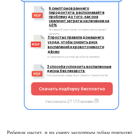
6 симптомов раннего
пародонтита: распознавайте
проблему до того, как она
увеличит затраты на лечение на
40%
Те самые 6 симптомов, которые увеличивают
затраты
3 простых правила домашнего
ухода, чтобы снизить риск
воспалений и кровоточивости
дёсен
И сэкономить на этом до 40% на лечении
3 способа успокоить воспаленные
десны без лекарств
Натуральные средства и советы стоматологов
Скачать подборку бесплатно
27 173
Уже скачали
человек
Ребенок растет, и на смену молочным зубам приходят