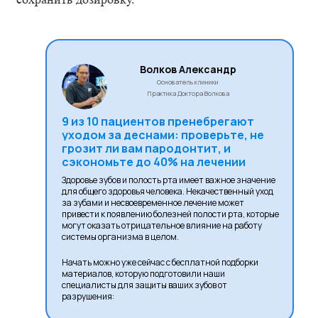
Волков Александр
Основатель клиники
Практика Доктора Волкова
9 из 10 пациентов пренебрегают
уходом за деснами: проверьте, не
грозит ли вам пародонтит, и
сэкономьте до 40% на лечении
Здоровье зубов и полость рта имеет важное значение
для общего здоровья человека. Некачественный уход
за зубами и несвоевременное лечение может
привести к появлению болезней полости рта, которые
могут оказать отрицательное влияние на работу
системы организма в целом.
Начать можно уже сейчас с бесплатной подборки
материалов, которую подготовили наши
специалисты для защиты ваших зубов от
разрушения: