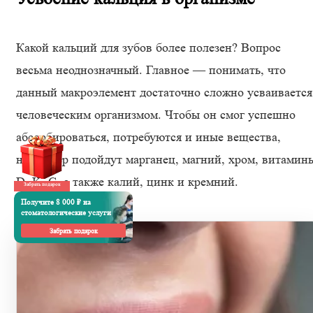
Какой кальций для зубов более полезен? Вопрос
весьма неоднозначный. Главное — понимать, что
данный макроэлемент достаточно сложно усваивается
человеческим организмом. Чтобы он смог успешно
абсорбироваться, потребуются и иные вещества,
например подойдут марганец, магний, хром, витамин
D, K, C, а также калий, цинк и кремний.
Забрать подарок
Получите 8 000 ₽ на
стоматологические услуги
Забрать подарок