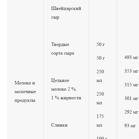
Швейцарский
сыр
Твердые
50 г
сорта сыра
493 мг
50 г
353 мг
250
Цельное
мл
Молоко и
315 мг
молоко 2 %,
молочные
250
1 % жирности
301 мг
продукты
мл
292 мг
175
Сливки
мл
93 мг
100 г