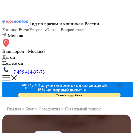
Гид по врачам и клиникам России
Клиники
Врачи
Услуги
О нас
Вопрос-ответ
Москва
Ваш город - Москва?
Да, он
Нет, не он
+7 495 414-37-73
Получите промокод со скидкой
Только До
15.08
15% на первый визит в
стоматологию
Узнать подробнее
Главная
>
Блог
>
Ортодонтия
>
Правильный прикус