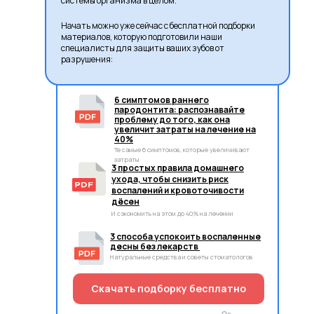
системы организма в целом.
Начать можно уже сейчас с бесплатной подборки
материалов, которую подготовили наши
специалисты для защиты ваших зубов от
разрушения:
6 симптомов раннего
пародонтита: распознавайте
проблему до того, как она
увеличит затраты на лечение на
40%
Те самые 6 симптомов, которые увеличивают
затраты
3 простых правила домашнего
ухода, чтобы снизить риск
воспалений и кровоточивости
дёсен
И сэкономить на этом до 40% на лечении
3 способа успокоить воспаленные
десны без лекарств
Натуральные средства и советы стоматологов
Скачать подборку бесплатно