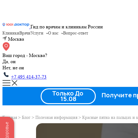
Гид по врачам и клиникам России
Клиники
Врачи
Услуги
О нас
Вопрос-ответ
Москва
Ваш город - Москва?
Да, он
Нет, не он
+7 495 414-37-73
Только До
Получите п
15.08
Главная
>
Блог
>
Полезная информация
>
Красные пятна на пальцах и 