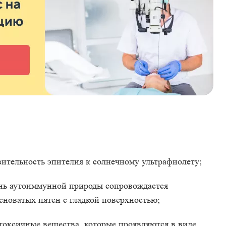
ительность эпителия к солнечному ультрафиолету;
знь аутоиммунной природы сопровождается
сноватых пятен с гладкой поверхностью;
токсичные вещества, которые проявляются в виде