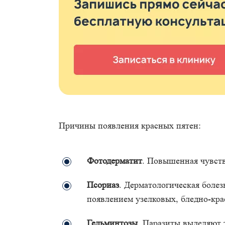
Причины появления красных пятен:
Фотодерматит
. Повышенная чувств
Псориаз
. Дерматологическая боле
появлением узелковых, бледно-кра
Гельминтозы
. Паразиты выделяют 