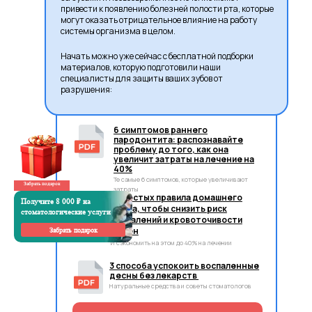
привести к появлению болезней полости рта, которые
могут оказать отрицательное влияние на работу
системы организма в целом.
Начать можно уже сейчас с бесплатной подборки
материалов, которую подготовили наши
специалисты для защиты ваших зубов от
разрушения:
6 симптомов раннего
пародонтита: распознавайте
проблему до того, как она
увеличит затраты на лечение на
40%
Те самые 6 симптомов, которые увеличивают
Забрать подарок
затраты
3 простых правила домашнего
Получите 8 000 ₽ на
ухода, чтобы снизить риск
стоматологические услуги
воспалений и кровоточивости
дёсен
Забрать подарок
И сэкономить на этом до 40% на лечении
3 способа успокоить воспаленные
десны без лекарств
Натуральные средства и советы стоматологов