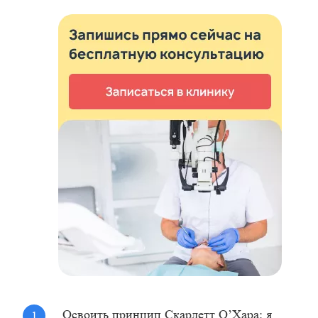
Освоить принцип Скарлетт О’Хара: я