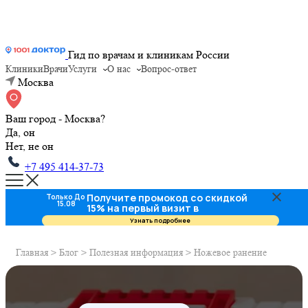
Гид по врачам и клиникам России
Клиники
Врачи
Услуги
О нас
Вопрос-ответ
Москва
Ваш город - Москва?
Да, он
Нет, не он
+7 495 414-37-73
Получите промокод со скидкой
Только До
15.08
15% на первый визит в
стоматологию
Узнать подробнее
Главная
>
Блог
>
Полезная информация
>
Ножевое ранение