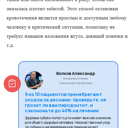
оказалась плотно забитой. Этот способ остановки
кровотечения является простым и доступным любому
человеку в критический ситуации, поскольку не
требует навыков наложения жгута, давящей повязки и
т.д.
Волков Александр
Основатель клиники
Практика Доктора Волкова
9 из 10 пациентов пренебрегают
уходом за деснами: проверьте, не
грозит ли вам пародонтит, и
сэкономьте до 40% на лечении
Здоровье зубов и полость рта имеет важное значение
для общего здоровья человека. Некачественный уход
за зубами и несвоевременное лечение может