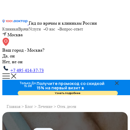
Гид по врачам и клиникам России
Клиники
Врачи
Услуги
О нас
Вопрос-ответ
Москва
Ваш город - Москва?
Да, он
Нет, не он
+7 495 414-37-73
Получите промокод со скидкой
Только До
15.08
15% на первый визит в
стоматологию
Узнать подробнее
Главная
>
Блог
>
Лечение
>
Отек десен