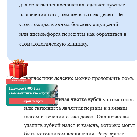
для облегчения воспаления, сделает нужные
назначения того, чем лечить отек десен. Не
стоит ожидать явных болевых ощущений
или дискомфорта перед тем как обратиться в
стоматологическую клинику.
После диагностики лечение можно продолжить дома.
Забрать подарок
Получите 8 000 ₽ на
стоматологические услуги
Профессиональная чистка зубов
у стоматолога
Забрать подарок
или гигиениста является первым и важным
шагом в лечении отека десен. Она позволяет
удалить зубной налет и камень, которые могут
быть источником воспаления. Регулярные