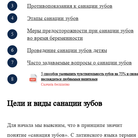
Противопоказания к санации зубов
Этапы санации зубов
Меры предосторожности при санации зубов
во время беременности
Проведение санации зубов детям
Часто задаваемые вопросы о санации зубов
5 способов уменьшить чувствительность зубов на 75% и снова
наслаждаться любимыми напитками
Скачать бесплатно
Цели и виды санации зубов
Для начала мы выясним, что в принципе значит
понятие «санация зубов». C латинского языка термин