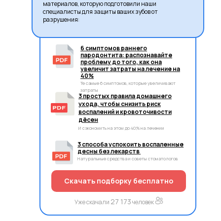
материалов, которую подготовили наши
специалисты для защиты ваших зубов от
разрушения:
6 симптомов раннего
пародонтита: распознавайте
проблему до того, как она
увеличит затраты на лечение на
40%
Те самые 6 симптомов, которые увеличивают
затраты
3 простых правила домашнего
ухода, чтобы снизить риск
воспалений и кровоточивости
дёсен
И сэкономить на этом до 40% на лечении
3 способа успокоить воспаленные
десны без лекарств
Натуральные средства и советы стоматологов
Скачать подборку бесплатно
27 173
Уже скачали
человек