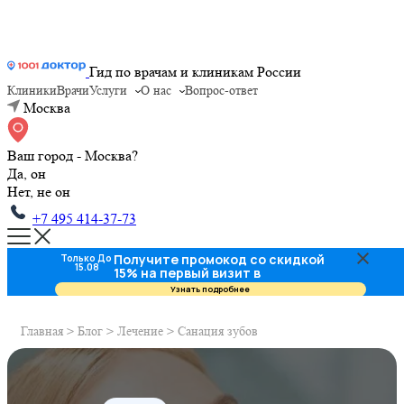
Гид по врачам и клиникам России
Клиники
Врачи
Услуги
О нас
Вопрос-ответ
Москва
Ваш город - Москва?
Да, он
Нет, не он
+7 495 414-37-73
Получите промокод со скидкой
Только До
15.08
15% на первый визит в
стоматологию
Узнать подробнее
Главная
>
Блог
>
Лечение
>
Санация зубов