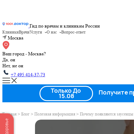
Гид по врачам и клиникам России
Клиники
Врачи
Услуги
О нас
Вопрос-ответ
Москва
Ваш город - Москва?
Да, он
Нет, не он
+7 495 414-37-73
Только До
Получите п
15.08
Главная
>
Блог
>
Полезная информация
>
Почему появляются заусенцы