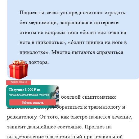
Пациенты зачастую предпочитают страдать
без медпомощи, запрашивая в интернете
ответы на вопросы типа «болит косточка на
ноге в щиколотке», «болит шишка на ноге в
щиколотке». Многие пытаются справиться
без доктора.
Забрать подарок
Получите 8 000 ₽ на
стоматологические услуги
Но важно как раз при болевой симптоматике
Забрать подарок
щиколотки быстрее обратиться к травматологу и
ревматологу. От того, как быстро начнется лечение,
зависит дальнейшее состояние. Прогноз на
выздоровление благоприятный при правильной