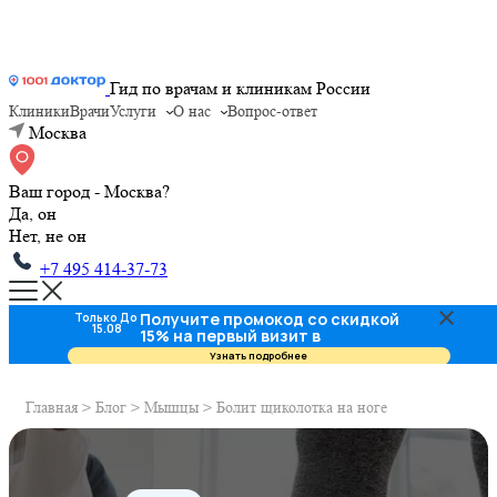
Гид по врачам и клиникам России
Клиники
Врачи
Услуги
О нас
Вопрос-ответ
Москва
Ваш город - Москва?
Да, он
Нет, не он
+7 495 414-37-73
Получите промокод со скидкой
Только До
15.08
15% на первый визит в
стоматологию
Узнать подробнее
Главная
>
Блог
>
Мышцы
>
Болит щиколотка на ноге