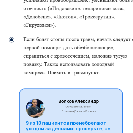
усиливают кровообращение, уменьшают боль 
отечность («Индовазин», гепариновая мазь,
«Долобене», «Лиотон», «Троксерутин»,
«Гирудовен»).
Если болят стопы после травм, начать следует 
первой помощи: дать обезболивающее,
справиться с кровотечением, наложив тугую
повязку. Также использовать холодный
компресс. Поехать в травмпункт.
Волков Александр
Основатель клиники
Практика Доктора Волкова
9 из 10 пациентов пренебрегают
уходом за деснами: проверьте, не