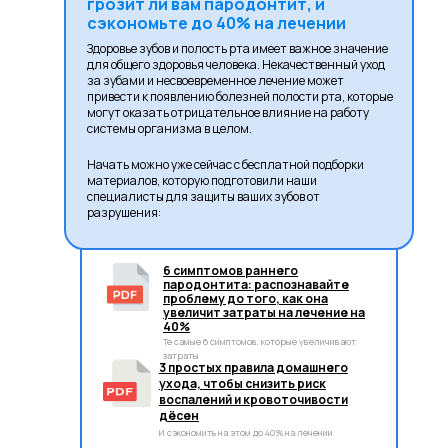
грозит ли вам пародонтит, и
сэкономьте до 40% на лечении
Здоровье зубов и полость рта имеет важное значение
для общего здоровья человека. Некачественный уход
за зубами и несвоевременное лечение может
привести к появлению болезней полости рта, которые
могут оказать отрицательное влияние на работу
системы организма в целом.
Начать можно уже сейчас с бесплатной подборки
материалов, которую подготовили наши
специалисты для защиты ваших зубов от
разрушения:
6 симптомов раннего
пародонтита: распознавайте
проблему до того, как она
увеличит затраты на лечение на
40%
Те самые 6 симптомов, которые увеличивают
затраты
3 простых правила домашнего
ухода, чтобы снизить риск
воспалений и кровоточивости
дёсен
И сэкономить на этом до 40% на лечении