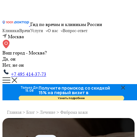
Гид по врачам и клиникам России
Клиники
Врачи
Услуги
О нас
Вопрос-ответ
Москва
Ваш город - Москва?
Да, он
Нет, не он
+7 495 414-37-73
Получите промокод со скидкой
Только До
15.08
15% на первый визит в
стоматологию
Узнать подробнее
Главная
>
Блог
>
Лечение
>
Фиброма кожи