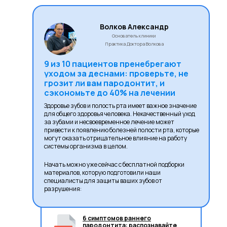
Волков Александр
Основатель клиники
Практика Доктора Волкова
9 из 10 пациентов пренебрегают
уходом за деснами: проверьте, не
грозит ли вам пародонтит, и
сэкономьте до 40% на лечении
Здоровье зубов и полость рта имеет важное значение
для общего здоровья человека. Некачественный уход
за зубами и несвоевременное лечение может
привести к появлению болезней полости рта, которые
могут оказать отрицательное влияние на работу
системы организма в целом.
Начать можно уже сейчас с бесплатной подборки
материалов, которую подготовили наши
специалисты для защиты ваших зубов от
разрушения:
6 симптомов раннего
пародонтита: распознавайте