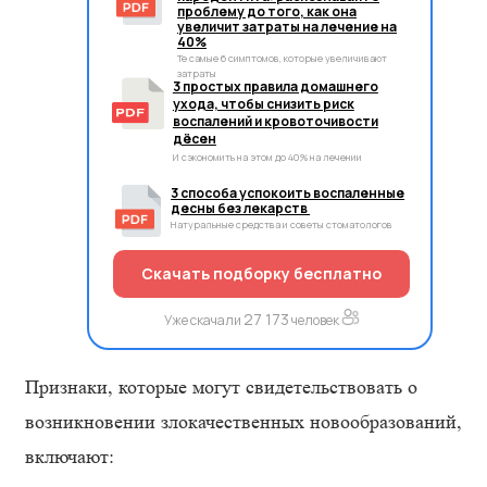
проблему до того, как она
увеличит затраты на лечение на
40%
Те самые 6 симптомов, которые увеличивают
затраты
3 простых правила домашнего
ухода, чтобы снизить риск
воспалений и кровоточивости
дёсен
И сэкономить на этом до 40% на лечении
3 способа успокоить воспаленные
десны без лекарств
Натуральные средства и советы стоматологов
Скачать подборку бесплатно
27 173
Уже скачали
человек
Признаки, которые могут свидетельствовать о
возникновении злокачественных новообразований,
включают: